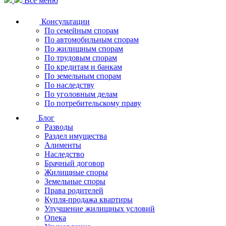
Все меню
Консультации
По семейным спорам
По автомобильным спорам
По жилищным спорам
По трудовым спорам
По кредитам и банкам
По земельным спорам
По наследству
По уголовным делам
По потребительскому праву
Блог
Разводы
Раздел имущества
Алименты
Наследство
Брачный договор
Жилищные споры
Земельные споры
Права родителей
Купля-продажа квартиры
Улучшение жилищных условий
Опека