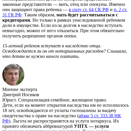
законные представители — мать, отец или опекуны. Именно
они защищают права ребенка —
в силу ст. 64 СК РФ
и
п. 2 ст.
31 ГК РФ
. Таким образом,
мать будет рассчитываться с
кредиторами
. Но только в рамках унаследованной ребенком
доли в имуществе. Если из-за долгов в наследство вступать
невыгодно, можно от него отказаться. При этом обязательно
получить разрешение органов опеки.
15-летний ребенок вступает в наследство отца.
Освобождается ли он от нотариальных расходов? Слышала,
что детям не нужно ничего платить.
Мнение эксперта
Дмитрий Носиков
Юрист. Специализация семейное, жилищное право.
Дети, если на момент открытия наследства им не исполнилось
18 лет, освобождаются от уплаты госпошлины за выдачу
свидетельства о праве на наследство (
абзац 5 ст. 333.38 НК
РФ
). Льгота не распространяется на услуги нотариуса. Их
принято обозначать аббревиатурой
УПТХ — услуги