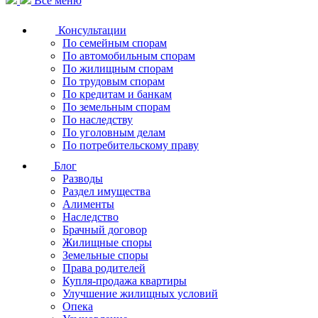
Все меню
Консультации
По семейным спорам
По автомобильным спорам
По жилищным спорам
По трудовым спорам
По кредитам и банкам
По земельным спорам
По наследству
По уголовным делам
По потребительскому праву
Блог
Разводы
Раздел имущества
Алименты
Наследство
Брачный договор
Жилищные споры
Земельные споры
Права родителей
Купля-продажа квартиры
Улучшение жилищных условий
Опека