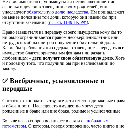
Независимо от того, упомянуты ли несовершеннолетние
сыновья и дочери в завещании своих родителей, они
унаследуют
обязательную долю наследства
. Им принадлежит
не менее половины той доли, которую они имели бы при
отсутствии завещания (
п. 1 ст. 1149 ГК РФ
).
Право завещателя на передачу своего имущества кому бы то
ни было ограничивается правом несовершеннолетних или
нетрудоспособных лиц на получение обязательной доли.
Какие бы требования ни содержало завещание – передать все
имущество благотворительным фондам или раздать
любовницам –
дети получат свою обязательную долю.
Хоть
и половину того, что получили бы при наследовании по
закону.
✅ Внебрачные, усыновленные и
неродные
Согласно законодательству, все дети имеют одинаковые права
и обязанности. Наследовать имущество могут дети,
рожденные в браке или вне брака, родные и усыновленные.
Больше всего споров возникает в связи с
внебрачным
потомством
. О котором, говоря откровенно, часто никто и не