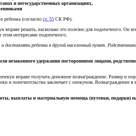
рганах и негосударственных организациях,
венниками
о ребенка (согласно
ст. 55
СК РФ).
н вправе решать, насколько это полезно для подопечного. Он вп
ри этом интересами подопечного.
 и доставлять ребенка в другой населенный пункт. Родственник
о или незаконного удержания посторонними лицами, родствен
й опекун вправе получать денежное вознаграждение. Размер и п
пеки и попечительства заключает с опекуном. Вознаграждение в
ьготы, выплаты и материальную помощь (путевки, подарки) н