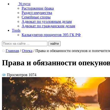
Услуги
Расторжение брака
Раздел имущества
Семейные споры
Адвокат по уголовным делам
Адвокат по гражданским делам
Tools
Калькулятор процентов 395 ГК РФ
Главная
/
Опека
/
Права и обязанности опекунов и попечител
Права и обязанности опекунов
Просмотров 1074