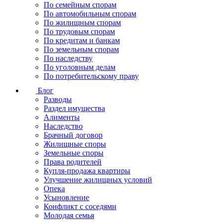
По семейным спорам
По автомобильным спорам
По жилищным спорам
По трудовым спорам
По кредитам и банкам
По земельным спорам
По наследству
По уголовным делам
По потребительскому праву
Блог
Разводы
Раздел имущества
Алименты
Наследство
Брачный договор
Жилищные споры
Земельные споры
Права родителей
Купля-продажа квартиры
Улучшение жилищных условий
Опека
Усыновление
Конфликт с соседями
Молодая семья