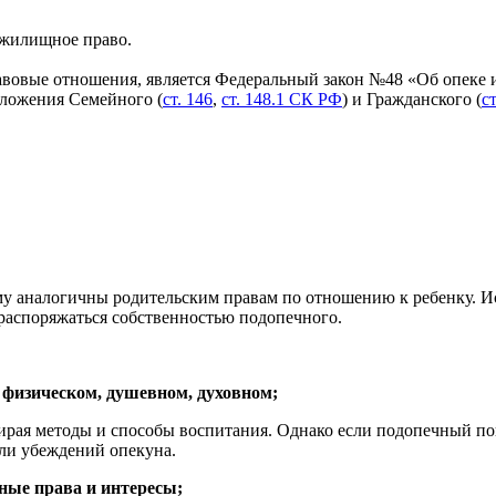
 жилищное право.
вовые отношения, является Федеральный закон №48 «Об опеке и 
ложения Семейного (
ст. 146
,
ст. 148.1 СК РФ
) и Гражданского (
ст
му аналогичны родительским правам по отношению к ребенку. И
 распоряжаться собственностью подопечного.
– физическом, душевном, духовном;
ирая методы и способы воспитания. Однако если подопечный по
ли убеждений опекуна.
нные права и интересы;