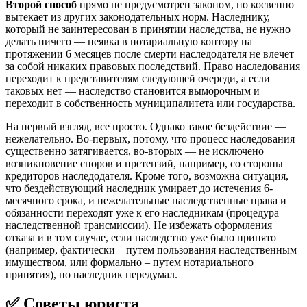
Второй способ
прямо не предусмотрен законом, но косвенно
вытекает из других законодательных норм. Наследнику,
который не заинтересован в принятии наследства, не нужно
делать ничего — неявка в нотариальную контору на
протяжении 6 месяцев после смерти наследодателя не влечет
за собой никаких правовых последствий. Право наследования
переходит к представителям следующей очереди, а если
таковых нет — наследство становится выморочным и
переходит в собственность муниципалитета или государства.
На первый взгляд, все просто. Однако такое бездействие —
нежелательно. Во-первых, потому, что процесс наследования
существенно затягивается, во-вторых — не исключено
возникновение споров и претензий, например, со стороны
кредиторов наследодателя. Кроме того, возможна ситуация,
что бездействующий наследник умирает до истечения 6-
месячного срока, и нежелательные наследственные права и
обязанности переходят уже к его наследникам (процедура
наследственной трансмиссии). Не избежать оформления
отказа и в том случае, если наследство уже было принято
(например, фактически – путем пользования наследственным
имуществом, или формально – путем нотариального
принятия), но наследник передумал.
✅ Советы юриста