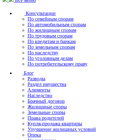
Все меню
Консультации
По семейным спорам
По автомобильным спорам
По жилищным спорам
По трудовым спорам
По кредитам и банкам
По земельным спорам
По наследству
По уголовным делам
По потребительскому праву
Блог
Разводы
Раздел имущества
Алименты
Наследство
Брачный договор
Жилищные споры
Земельные споры
Права родителей
Купля-продажа квартиры
Улучшение жилищных условий
Опека