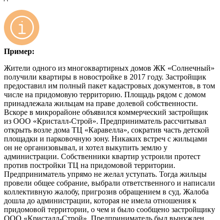
Пример:
Жители одного из многоквартирных домов ЖК «Солнечный»
получили квартиры в новостройке в 2017 году. Застройщик
предоставил им полный пакет кадастровых документов, в том
числе на придомовую территорию. Площадь рядом с домом
принадлежала жильцам на праве долевой собственности.
Вскоре в микрорайоне объявился коммерческий застройщик
из ООО «Кристалл-Строй». Предприниматель рассчитывал
открыть возле дома ТЦ «Каравелла», сократив часть детской
площадки и парковочную зону. Никаких встреч с жильцами
он не организовывал, и хотел выкупить землю у
администрации. Собственники квартир устроили протест
против постройки ТЦ на придомовой территории.
Предприниматель упрямо не желал уступать. Тогда жильцы
провели общее собрание, выбрали ответственного и написали
коллективную жалобу, пригрозив обращением в суд. Жалоба
дошла до администрации, которая не имела отношения к
придомовой территории, о чем и было сообщено застройщику
ООО «Кристалл-Строй». Предприниматель был вынужден