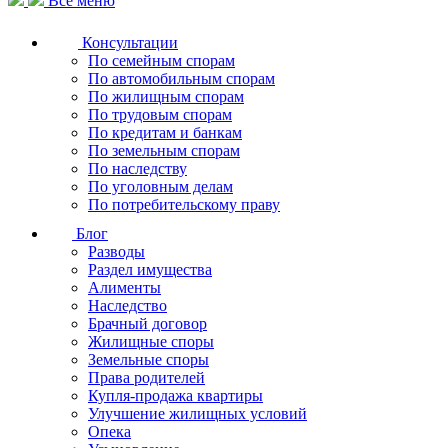
Все меню
Консультации
По семейным спорам
По автомобильным спорам
По жилищным спорам
По трудовым спорам
По кредитам и банкам
По земельным спорам
По наследству
По уголовным делам
По потребительскому праву
Блог
Разводы
Раздел имущества
Алименты
Наследство
Брачный договор
Жилищные споры
Земельные споры
Права родителей
Купля-продажа квартиры
Улучшение жилищных условий
Опека