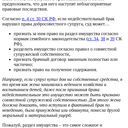
предположить, что для него наступят неблагоприятные
правовые последствия.
Согласно
п. 4 ст. 30 СК РФ
, если недействительный брак
нарушил права добросовестного супруга, суд может…
признать за ним право на раздел имущества согласно
нормам семейного законодательства (
ст. 34
,
38
и
39
СК
РФ),
разделить имущество согласно правил о совместной
супружеской собственности,
признать брачный договор законным полностью или
частично;
признать право на получение содержания.
Например, если супруг купил дом на собственные средства, в
то время как жена занималась ведением хозяйства и
воспитанием детей, даже после признания брака
недействительным это имущество может быть признано
совместной супружеской собственностью. Для этого жена
должна доказать, что вступила в фиктивный брак по
неведению, была принуждена или обманута, понесла другой
моральный и материальный ущерб.
Пожалуй, раздел имущества – это самое сложное и