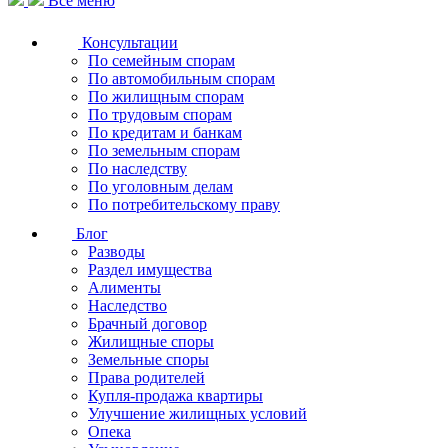
Все меню
Консультации
По семейным спорам
По автомобильным спорам
По жилищным спорам
По трудовым спорам
По кредитам и банкам
По земельным спорам
По наследству
По уголовным делам
По потребительскому праву
Блог
Разводы
Раздел имущества
Алименты
Наследство
Брачный договор
Жилищные споры
Земельные споры
Права родителей
Купля-продажа квартиры
Улучшение жилищных условий
Опека