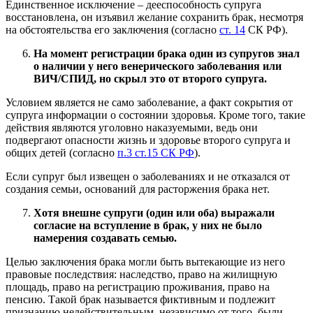
Единственное исключение – дееспособность супруга
восстановлена, он изъявил желание сохранить брак, несмотря
на обстоятельства его заключения (согласно
ст. 14
СК РФ).
На момент регистрации брака один из супругов знал
о наличии у него венерического заболевания или
ВИЧ/СПИД, но скрыл это от второго супруга.
Условием является не само заболевание, а факт сокрытия от
супруга информации о состоянии здоровья. Кроме того, такие
действия являются уголовно наказуемыми, ведь они
подвергают опасности жизнь и здоровье второго супруга и
общих детей (согласно
п.3 ст.15 СК РФ
).
Если супруг был извещен о заболеваниях и не отказался от
создания семьи, оснований для расторжения брака нет.
Хотя внешне супруги (один или оба) выражали
согласие на вступление в брак, у них не было
намерения создавать семью.
Целью заключения брака могли быть вытекающие из него
правовые последствия: наследство, право на жилищную
площадь, право на регистрацию проживания, право на
пенсию. Такой брак называется фиктивным и подлежит
признанию недействительным, независимо от того, были