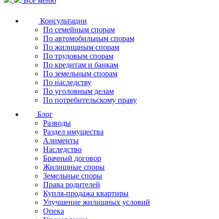
Все меню
Консультации
По семейным спорам
По автомобильным спорам
По жилищным спорам
По трудовым спорам
По кредитам и банкам
По земельным спорам
По наследству
По уголовным делам
По потребительскому праву
Блог
Разводы
Раздел имущества
Алименты
Наследство
Брачный договор
Жилищные споры
Земельные споры
Права родителей
Купля-продажа квартиры
Улучшение жилищных условий
Опека