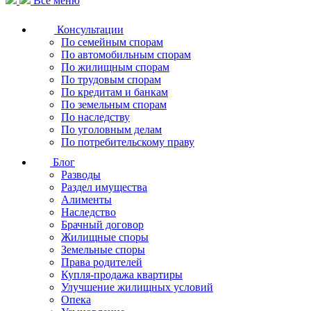
Все меню
Консультации
По семейным спорам
По автомобильным спорам
По жилищным спорам
По трудовым спорам
По кредитам и банкам
По земельным спорам
По наследству
По уголовным делам
По потребительскому праву
Блог
Разводы
Раздел имущества
Алименты
Наследство
Брачный договор
Жилищные споры
Земельные споры
Права родителей
Купля-продажа квартиры
Улучшение жилищных условий
Опека