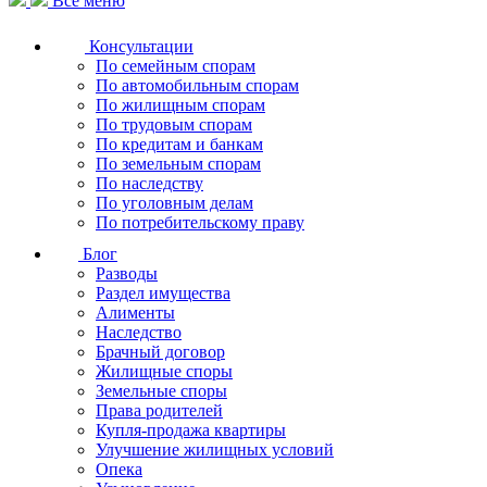
Все меню
Консультации
По семейным спорам
По автомобильным спорам
По жилищным спорам
По трудовым спорам
По кредитам и банкам
По земельным спорам
По наследству
По уголовным делам
По потребительскому праву
Блог
Разводы
Раздел имущества
Алименты
Наследство
Брачный договор
Жилищные споры
Земельные споры
Права родителей
Купля-продажа квартиры
Улучшение жилищных условий
Опека