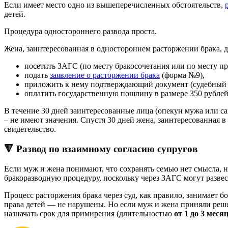
Если имеет место одно из вышеперечисленных обстоятельств,
детей.
Процедура одностороннего развода проста.
Жена, заинтересованная в одностороннем расторжении брака,
посетить ЗАГС (по месту бракосочетания или по месту п
подать
заявление о расторжении брака
(форма №9),
приложить к нему подтверждающий документ (судебный 
оплатить государственную пошлину в размере 350 рублей
В течение 30 дней заинтересованные лица (опекун мужа или с
– не имеют значения. Спустя 30 дней жена, заинтересованная 
свидетельство.
🔻 Развод по взаимному согласию супругов
Если муж и жена понимают, что сохранять семью нет смысла, 
бракоразводную процедуру, поскольку через ЗАГС могут развес
Процесс расторжения брака через суд, как правило, занимает б
права детей — не нарушены. Но если муж и жена приняли решени
назначать срок для примирения (длительностью
от 1 до 3 меся