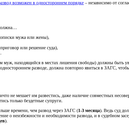
развод возможен в одностороннем порядке
– независимо от согла
 должна…
рописки мужа или жены),
приговор или решение суда),
.
ам муж, находящийся в местах лишения свободы) должны быть у
в одностороннем разводе, должна повторно явиться в ЗАГС, что
ничто не мешает им развестись, даже наличие совместных несов
тись только бездетные супруги.
ольше времени, чем развод через ЗАГС (
1-3 месяца
). Ведь суд д
е о неизбежности и необходимости развода, и в судебном заседа
цев
).