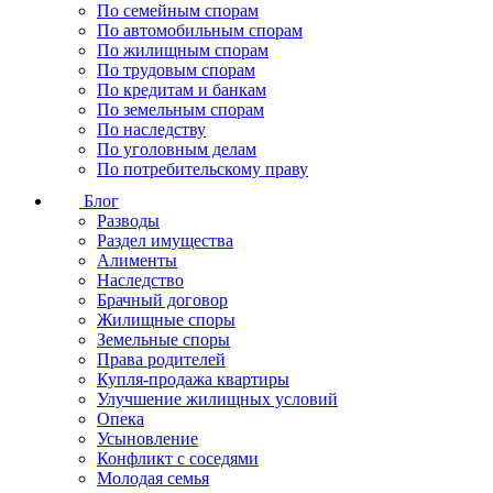
По семейным спорам
По автомобильным спорам
По жилищным спорам
По трудовым спорам
По кредитам и банкам
По земельным спорам
По наследству
По уголовным делам
По потребительскому праву
Блог
Разводы
Раздел имущества
Алименты
Наследство
Брачный договор
Жилищные споры
Земельные споры
Права родителей
Купля-продажа квартиры
Улучшение жилищных условий
Опека
Усыновление
Конфликт с соседями
Молодая семья