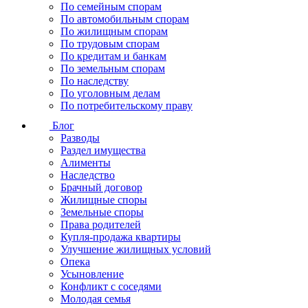
По семейным спорам
По автомобильным спорам
По жилищным спорам
По трудовым спорам
По кредитам и банкам
По земельным спорам
По наследству
По уголовным делам
По потребительскому праву
Блог
Разводы
Раздел имущества
Алименты
Наследство
Брачный договор
Жилищные споры
Земельные споры
Права родителей
Купля-продажа квартиры
Улучшение жилищных условий
Опека
Усыновление
Конфликт с соседями
Молодая семья