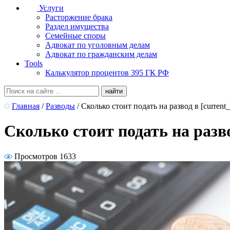
Услуги
Расторжение брака
Раздел имущества
Семейные споры
Адвокат по уголовным делам
Адвокат по гражданским делам
Tools
Калькулятор процентов 395 ГК РФ
Главная
/
Разводы
/
Сколько стоит подать на развод в [current_
Сколько стоит подать на разво
Просмотров 1633