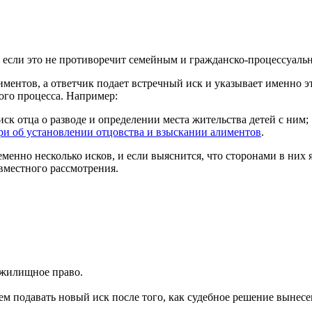
, если это не противоречит семейным и гражданско-процессуал
иментов, а ответчик подает встречный иск и указывает именно э
ного процесса. Например:
иск отца о разводе и определении места жительства детей с ним;
ри об установлении отцовства и взыскании алиментов
.
еменно несколько исков, и если выяснится, что сторонами в них 
вместного рассмотрения.
 жилищное право.
ем подавать новый иск после того, как судебное решение вынесе