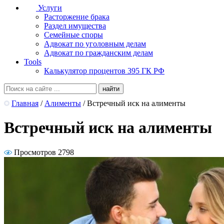
Услуги
Расторжение брака
Раздел имущества
Семейные споры
Адвокат по уголовным делам
Адвокат по гражданским делам
Tools
Калькулятор процентов 395 ГК РФ
Главная
/
Алименты
/
Встречный иск на алименты
Встречный иск на алименты
Просмотров 2798