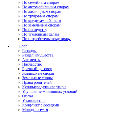
По семейным спорам
По автомобильным спорам
По жилищным спорам
По трудовым спорам
По кредитам и банкам
По земельным спорам
По наследству
По уголовным делам
По потребительскому праву
Блог
Разводы
Раздел имущества
Алименты
Наследство
Брачный договор
Жилищные споры
Земельные споры
Права родителей
Купля-продажа квартиры
Улучшение жилищных условий
Опека
Усыновление
Конфликт с соседями
Молодая семья