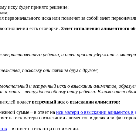
ному иску будет принято решение;
ком;
я первоначального иска или повлечет за собой зачет первонача
авоотношений есть оговорки.
Зачет исполнения алиментного об
несовершеннолетнего ребенка, а отец просит удержать с матер
ельства, поскольку они связаны друг с другом;
первоначальный и встречный иски о взыскании алиментов, образ
и, а мать – нетрудоспособному отцу ребенка. Взаимозачет обя
дителей подает
встречный иск о взыскании алиментов:
нежной сумме – в ответ на
иск матери о взыскании алиментов в д
твет на иск матери о взыскании алиментов в долях или фиксиро
тов
– в ответ на иск отца о снижении.