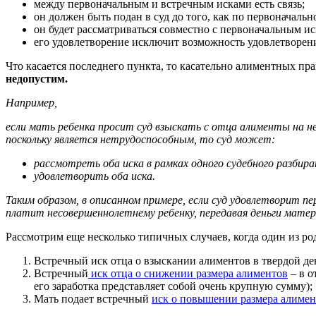
между первоначальным и встречным исками есть связь;
он должен быть подан в суд до того, как по первоначаль
он будет рассматриваться совместно с первоначальным ис
его удовлетворение исключит возможность удовлетворени
Что касается последнего пункта, то касательно алиментных пр
недопустим.
Например,
если мать ребенка просит суд взыскать с отца алименты на 
поскольку является нетрудоспособным, то суд может:
рассмотреть оба иска в рамках одного судебного разбират
удовлетворить оба иска.
Таким образом, в описанном примере, если суд удовлетворит 
платит несовершеннолетнему ребенку, передавая деньги матер
Рассмотрим еще несколько типичных случаев, когда один из ро
Встречный иск отца о взыскании алиментов в твердой де
Встречный
иск отца о снижении размера алиментов
– в о
его заработка представляет собой очень крупную сумму);
Мать подает встречный
иск о повышении размера алимен