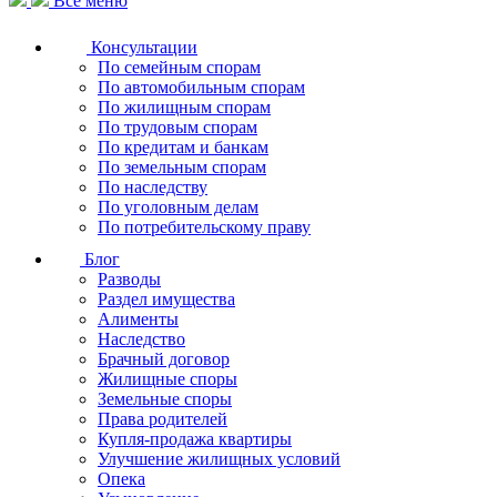
Все меню
Консультации
По семейным спорам
По автомобильным спорам
По жилищным спорам
По трудовым спорам
По кредитам и банкам
По земельным спорам
По наследству
По уголовным делам
По потребительскому праву
Блог
Разводы
Раздел имущества
Алименты
Наследство
Брачный договор
Жилищные споры
Земельные споры
Права родителей
Купля-продажа квартиры
Улучшение жилищных условий
Опека