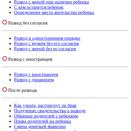
Развод с женой при наличии ребенка
С кем останется ребенок
Определение места жительства ребенка
Развод без согласия
Развод в одностороннем порядке
Развод с мужем без его согласия
Развод с женой без ее согласия
Развод с иностранцем
Развод с иностранцем
Развод с украинцем
После развода
Как узнать, расторгнут ли брак
Получение свидетельства о разводе
Общение родителей с ребенком
Права родителей на ребенка
Смена девичьей фамилии