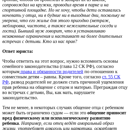
сопровождал на кружки, проводил время в парке и на
спортивной площадке. Но не хочу, чтобы дети оставались
ночевать у отца, ни в будние ни в выходные дни, поскольку не
уверена, что его жилье для этого пригодно (метраж,
меблировка, чистота, а также нежелательные соседи и
гости). Бывший муж говорит, что я устанавливаю
незаконные ограничения и настаивает на более длительных
встречах с детьми. Кто из нас прав?
Ответ юриста:
Чтобы ответить на этот вопрос, нужно вспомнить основы
семейного законодательства (глава 12 СК РФ), согласно
которым
права и обязанности родителей
по отношению к
совместным детям – равны. Кроме того, согласно
ст. 55 СК
РФ
, развод родителей не должен стать причиной ущемления
прав ребенка на общение с отцом и матерью. Преграждая отцу
во встречах с детьми, Вы, как мать, нарушаете
законодательство.
Тем не менее, в некоторых случаях общение отца с ребенком
может быть ограничено судом — если это
общение приносит
вред физическому или психологическому развитию
ребенка
.
Например, если отец ведёт аморальный образ
жизни, употребляет алкоголь или наркотики, оскорбляет