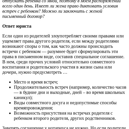
отпускать ребенка со мной, поэтому в моем распоряжении
всего один день. Имеет ли жена право диктовать условия
встреч с ребенком? Можно ли заключить с женой
письменный договор?
Ответ юриста
Если один из родителей злоупотребляет своими правами или
ущемляет права другого родителя, если между родителями
возникают споры о том, как часто должны происходить
встречи с ребенком — разумнее будет сформулировать эти
права в письменном виде, составив специальное соглашение.
В нем, среди прочих условий относительно совместного
воспитания и родительского участия в жизни сына или
дочери, нужно предусмотреть …
Место и время встреч;
Продолжительность встреч (например, количество часов
— в будние дни и выходные, дней – во время школьных
каникул);
Виды совместного досуга и недопустимые способы
времяпровождения;
Возможность присутствия на встречах родителя с
ребенком второго родителя, других родственников.
Заверять соглашение у нотариуса не нужно. Но если родители