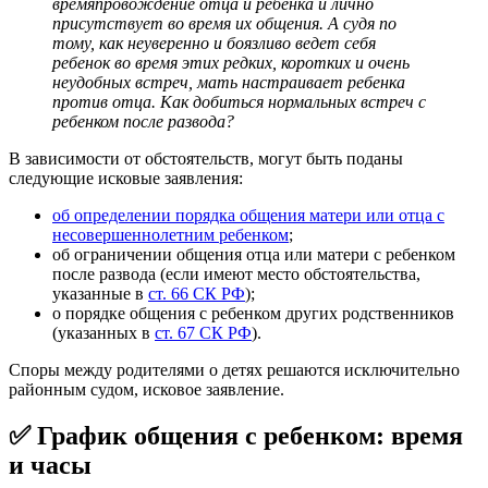
времяпровождение отца и ребенка и лично
присутствует во время их общения. А судя по
тому, как неуверенно и боязливо ведет себя
ребенок во время этих редких, коротких и очень
неудобных встреч, мать настраивает ребенка
против отца. Как
добиться нормальных встреч с
ребенком после развода?
В зависимости от обстоятельств, могут быть поданы
следующие исковые заявления:
об определении порядка общения матери или отца с
несовершеннолетним ребенком
;
об ограничении общения отца или матери с ребенком
после развода (если имеют место обстоятельства,
указанные в
ст. 66 СК РФ
);
о порядке общения с ребенком других родственников
(указанных в
ст. 67 СК РФ
).
Споры между родителями о детях решаются исключительно
районным судом, исковое заявление.
✅ График общения с ребенком: время
и часы