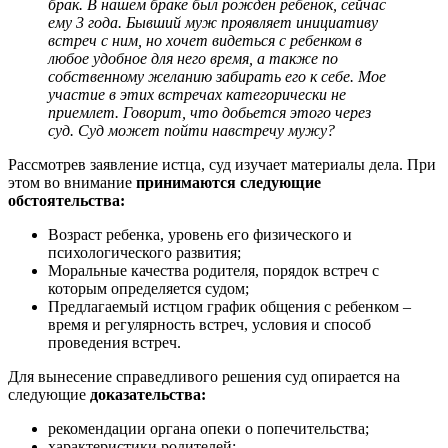
брак. В нашем браке был рожден ребенок, сейчас
ему 3 года. Бывший муж проявляет инициативу
встреч с ним, но хочет видеться с ребенком в
любое удобное для него время, а также по
собственному желанию забирать его к себе. Мое
участие в этих встречах категорически не
приемлет. Говорит, что добьется этого через
суд. Суд может пойти навстречу мужу?
Рассмотрев заявление истца, суд изучает материалы дела. При
этом во внимание
принимаются следующие
обстоятельства:
Возраст ребенка, уровень его физического и
психологического развития;
Моральные качества родителя, порядок встреч с
которым определяется судом;
Предлагаемый истцом график общения с ребенком –
время и регулярность встреч, условия и способ
проведения встреч.
Для вынесение справедливого решения суд опирается на
следующие
доказательства:
рекомендации органа опеки о попечительства;
характеристики родителей;