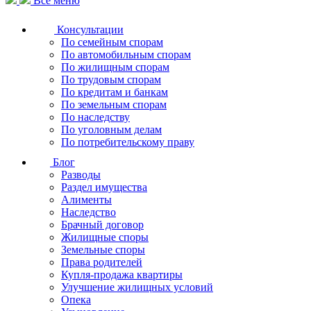
Все меню
Консультации
По семейным спорам
По автомобильным спорам
По жилищным спорам
По трудовым спорам
По кредитам и банкам
По земельным спорам
По наследству
По уголовным делам
По потребительскому праву
Блог
Разводы
Раздел имущества
Алименты
Наследство
Брачный договор
Жилищные споры
Земельные споры
Права родителей
Купля-продажа квартиры
Улучшение жилищных условий
Опека