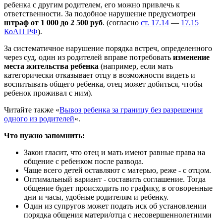
ребенка с другим родителем, его можно привлечь к
ответственности. За подобное нарушение предусмотрен
штраф от 1 000 до 2 500 руб
. (согласно
ст. 17.14
—
17.15
КоАП РФ
).
За систематичное нарушение порядка встреч, определенного
через суд, один из родителей вправе потребовать
изменение
места жительства ребенка
(например, если мать
категорически отказывает отцу в возможности видеть и
воспитывать общего ребенка, отец может добиться, чтобы
ребенок проживал с ним).
Читайте также «
Вывоз ребенка за границу без разрешения
одного из родителей
«.
Что нужно запомнить:
Закон гласит, что отец и мать имеют равные права на
общение с ребенком после развода.
Чаще всего детей оставляют с матерью, реже - с отцом.
Оптимальный вариант - составить соглашение. Тогда
общение будет происходить по графику, в оговоренные
дни и часы, удобные родителям и ребенку.
Один из супругов может подать иск об установлении
порядка общения матери/отца с несовершеннолетними