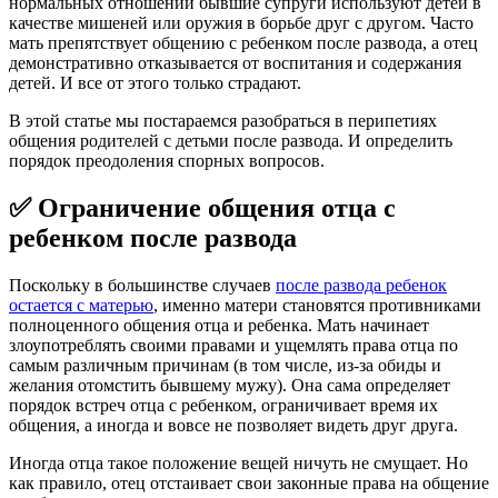
нормальных отношений бывшие супруги используют детей в
качестве мишеней или оружия в борьбе друг с другом. Часто
мать препятствует общению с ребенком после развода, а отец
демонстративно отказывается от воспитания и содержания
детей. И все от этого только страдают.
В этой статье мы постараемся разобраться в перипетиях
общения родителей с детьми после развода. И определить
порядок преодоления спорных вопросов.
✅ Ограничение общения отца с
ребенком после развода
Поскольку в большинстве случаев
после развода ребенок
остается с матерью
, именно матери становятся противниками
полноценного общения отца и ребенка. Мать начинает
злоупотреблять своими правами и ущемлять права отца по
самым различным причинам (в том числе, из-за обиды и
желания отомстить бывшему мужу). Она сама определяет
порядок встреч отца с ребенком, ограничивает время их
общения, а иногда и вовсе не позволяет видеть друг друга.
Иногда отца такое положение вещей ничуть не смущает. Но
как правило, отец отстаивает свои законные права на общение