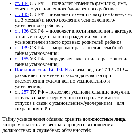
ст. 134
СК РФ — позволяет изменить фамилию, имя,
отчество усыновленного/удочеренного ребенка;
ст. 135
СК РФ – позволяет изменить дату (не более, чем
на 3 месяца) и место рождения усыновленного/
удочеренного ребенка;
ст. 136
СК РФ – позволяет внести изменения в актовую
запись и свидетельство о рождении, указав
усыновителей вместо кровных родителей ребенка
ст. 139
СК РФ — запрещает разглашение семейной
тайны усыновления;
ст. 155
УК РФ – определяет наказание за разглашение
тайны усыновления;
Постановление ВС РФ №8
с изм. ред. от 17.12.2013 –
разъясняет применения законодательства при
рассмотрении судами дел по усыновлению и
удочерению;
ст.
257
ТК РФ – позволяет усыновительнице получить
отпуск в связи с беременностью и родами вместо
отпуска в связи с усыновлением/удочерением – для
сохранения тайны.
Тайну усыновления обязаны хранить
должностные лица
,
которым она стала известна в процессе выполнения
должностных и служебных обязанностей: