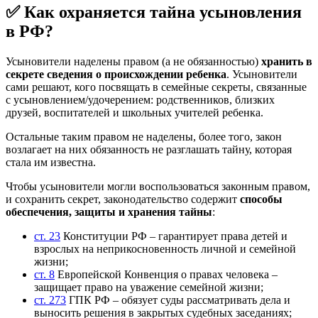
✅ Как охраняется тайна усыновления
в РФ?
Усыновители наделены правом (а не обязанностью)
хранить в
секрете сведения о происхождении ребенка
. Усыновители
сами решают, кого посвящать в семейные секреты, связанные
с усыновлением/удочерением: родственников, близких
друзей, воспитателей и школьных учителей ребенка.
Остальные таким правом не наделены, более того, закон
возлагает на них обязанность не разглашать тайну, которая
стала им известна.
Чтобы усыновители могли воспользоваться законным правом,
и сохранить секрет, законодательство содержит
способы
обеспечения, защиты и хранения тайны
:
ст. 23
Конституции РФ – гарантирует права детей и
взрослых на неприкосновенность личной и семейной
жизни;
ст. 8
Европейской Конвенция о правах человека –
защищает право на уважение семейной жизни;
ст. 273
ГПК РФ – обязует суды рассматривать дела и
выносить решения в закрытых судебных заседаниях;