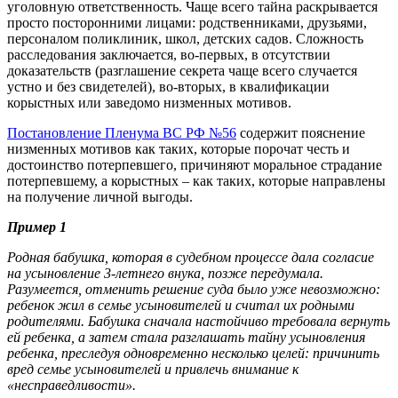
уголовную ответственность. Чаще всего тайна раскрывается
просто посторонними лицами: родственниками, друзьями,
персоналом поликлиник, школ, детских садов. Сложность
расследования заключается, во-первых, в отсутствии
доказательств (разглашение секрета чаще всего случается
устно и без свидетелей), во-вторых, в квалификации
корыстных или заведомо низменных мотивов.
Постановление Пленума ВС РФ №56
содержит пояснение
низменных мотивов как таких, которые порочат честь и
достоинство потерпевшего, причиняют моральное страдание
потерпевшему, а корыстных – как таких, которые направлены
на получение личной выгоды.
Пример 1
Родная бабушка, которая в судебном процессе дала согласие
на усыновление 3-летнего внука, позже передумала.
Разумеется, отменить решение суда было уже невозможно:
ребенок жил в семье усыновителей и считал их родными
родителями. Бабушка сначала настойчиво требовала вернуть
ей ребенка, а затем стала разглашать тайну усыновления
ребенка, преследуя одновременно несколько целей: причинить
вред семье усыновителей и привлечь внимание к
«несправедливости».