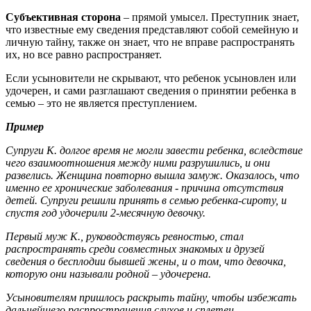
Субъективная сторона
– прямой умысел. Преступник знает,
что известные ему сведения представляют собой семейную и
личную тайну, также он знает, что не вправе распространять
их, но все равно распространяет.
Если усыновители не скрывают, что ребенок усыновлен или
удочерен, и сами разглашают сведения о принятии ребенка в
семью – это не является преступлением.
Пример
Супруги К. долгое время не могли завести ребенка, вследствие
чего взаимоотношения между ними разрушились, и они
развелись. Женщина повторно вышла замуж. Оказалось, что
именно ее хронические заболевания - причина отсутствия
детей. Супруги решили принять в семью ребенка-сироту, и
спустя год удочерили 2
-месячную девочку.
Первый муж К., руководствуясь ревностью, стал
распространять среди совместных знакомых и друзей
сведения о бесплодии бывшей жены, и о том, что девочка,
которую они называли родной – удочерена.
Усыновителям пришлось раскрыть тайну, чтобы избежать
дальнейшего распространения слухов и сплетен.