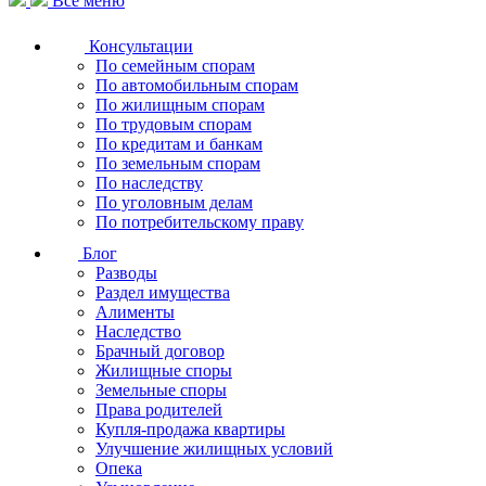
Все меню
Консультации
По семейным спорам
По автомобильным спорам
По жилищным спорам
По трудовым спорам
По кредитам и банкам
По земельным спорам
По наследству
По уголовным делам
По потребительскому праву
Блог
Разводы
Раздел имущества
Алименты
Наследство
Брачный договор
Жилищные споры
Земельные споры
Права родителей
Купля-продажа квартиры
Улучшение жилищных условий
Опека