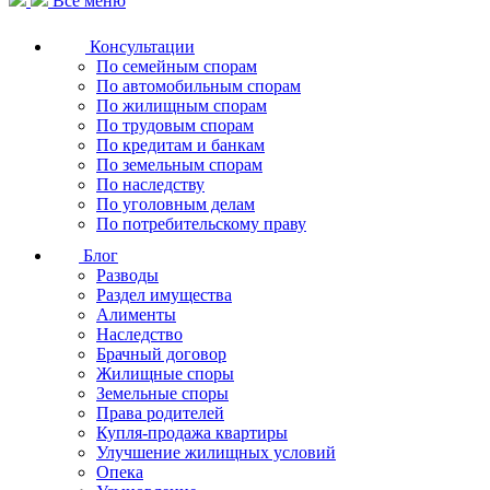
Все меню
Консультации
По семейным спорам
По автомобильным спорам
По жилищным спорам
По трудовым спорам
По кредитам и банкам
По земельным спорам
По наследству
По уголовным делам
По потребительскому праву
Блог
Разводы
Раздел имущества
Алименты
Наследство
Брачный договор
Жилищные споры
Земельные споры
Права родителей
Купля-продажа квартиры
Улучшение жилищных условий
Опека