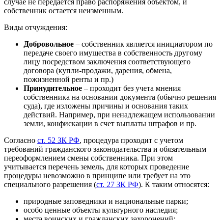
случае не передается право распоряжения объектом, и
собственник остается неизменным.
Виды отчуждения:
Добровольное
– собственник является инициатором по
передаче своего имущества в собственность другому
лицу посредством заключения соответствующего
договора (купли-продажи, дарения, обмена,
пожизненной ренты и пр.)
Принудительное
– проходит без учета мнения
собственника на основании документа (обычно решения
суда), где изложены причины и основания таких
действий. Например, при ненадлежащем использовании
земли, конфискации в счет выплаты штрафов и пр.
Согласно
ст. 52 ЗК РФ
, процедура проходит с учетом
требований гражданского законодательства и обязательным
переоформлением смены собственника. При этом
учитывается перечень земель, для которых проведение
процедуры невозможно в принципе или требует на это
специального разрешения (
ст. 27 ЗК РФ
). К таким относятся:
природные заповедники и национальные парки;
особо ценные объекты культурного наследия;
места воинских и гражданских захоронений;