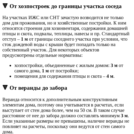
🔻 От хозпостроек до границы участка соседа
На участках ИЖС или СНТ зачастую возводится не только
дом для проживания, но и хозяйственные постройки. К ним
относятся строения для хозинвентаря, содержания домашней
птицы и скота, подвалы, теплицы, навесы и пр. Стандартный
отступ –
1 м
от границы соседнего участка при условии, что
сток дождевой воды с крыши будет попадать только на
собственный участок. Для некоторых объектов
предусмотрены отдельные нормативы:
хозпостройки, объединенные с жилым домом:
3 м
от
самого дома,
1 м
от постройки;
помещения для содержания птицы и скота –
4 м
.
🔻 От веранды до забора
Веранда относится к дополнительным конструктивным
элементам дома, поэтому она учитывается в расчетах, если
выступает от стен дома более, чем на 50 см. В таком случае
расстояние от нее до забора должно составлять минимум
3 м
.
Если указанные размеры не превышены, наличие веранды не
повлияет на расчеты, поскольку они ведутся от стен самого
дома.