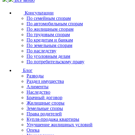
Все меню
Консультации
По семейным спорам
По автомобильным спорам
По жилищным спорам
По трудовым спорам
По кредитам и банкам
По земельным спорам
По наследству
По уголовным делам
По потребительскому праву
Блог
Разводы
Раздел имущества
Алименты
Наследство
Брачный договор
Жилищные споры
Земельные споры
Права родителей
Купля-продажа квартиры
Улучшение жилищных условий
Опека