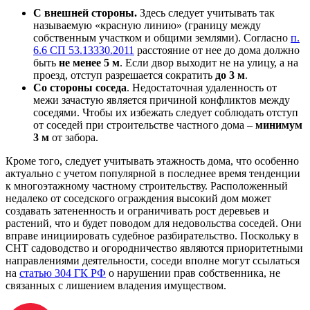
С внешней стороны.
Здесь следует учитывать так
называемую «красную линию» (границу между
собственным участком и общими землями). Согласно
п.
6.6 СП 53.13330.2011
расстояние от нее до дома должно
быть
не менее 5 м
. Если двор выходит не на улицу, а на
проезд, отступ разрешается сократить
до 3 м
.
Со стороны соседа
. Недостаточная удаленность от
межи зачастую является причиной конфликтов между
соседями. Чтобы их избежать следует соблюдать отступ
от соседей при строительстве частного дома –
минимум
3 м
от забора.
Кроме того, следует учитывать этажность дома, что особенно
актуально с учетом популярной в последнее время тенденции
к многоэтажному частному строительству. Расположенный
недалеко от соседского ограждения высокий дом может
создавать затененность и ограничивать рост деревьев и
растений, что и будет поводом для недовольства соседей. Они
вправе инициировать судебное разбирательство. Поскольку в
СНТ садоводство и огородничество являются приоритетными
направлениями деятельности, соседи вполне могут ссылаться
на
статью 304 ГК РФ
о нарушении прав собственника, не
связанных с лишением владения имуществом.