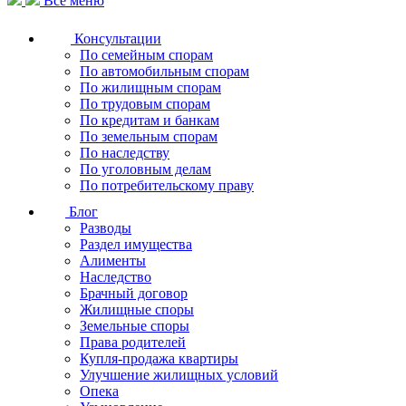
Все меню
Консультации
По семейным спорам
По автомобильным спорам
По жилищным спорам
По трудовым спорам
По кредитам и банкам
По земельным спорам
По наследству
По уголовным делам
По потребительскому праву
Блог
Разводы
Раздел имущества
Алименты
Наследство
Брачный договор
Жилищные споры
Земельные споры
Права родителей
Купля-продажа квартиры
Улучшение жилищных условий
Опека