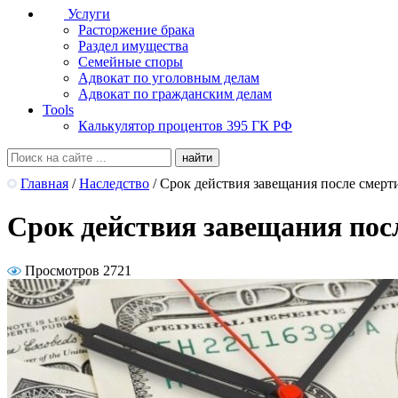
Услуги
Расторжение брака
Раздел имущества
Семейные споры
Адвокат по уголовным делам
Адвокат по гражданским делам
Tools
Калькулятор процентов 395 ГК РФ
Главная
/
Наследство
/
Срок действия завещания после смерт
Срок действия завещания пос
Просмотров 2721