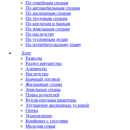
По семейным спорам
По автомобильным спорам
По жилищным спорам
По трудовым спорам
По кредитам и банкам
По земельным спорам
По наследству
По уголовным делам
По потребительскому праву
Блог
Разводы
Раздел имущества
Алименты
Наследство
Брачный договор
Жилищные споры
Земельные споры
Права родителей
Купля-продажа квартиры
Улучшение жилищных условий
Опека
Усыновление
Конфликт с соседями
Молодая семья