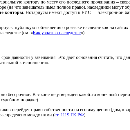
тариальную контору по месту его последнего проживания – скор
оре (на что завещатель имел полное право), наследники могут о
ые конторы
. Нотариусы имеют доступ к ЕИС — электронной баз
тариусы публикуют объявления о розыске наследников на сайтах
аследстве (см. «
Как узнать о наследстве
«)
и срок давности у завещания. Это дает основания считать, что 
язательной к исполнению.
 оно бессрочное. В законе не утвержден какой-то конечный период
в судебном порядке).
ников перейдет право собственности на его имущество (дом, ква
 распределено между ними (
ст. 1119 ГК РФ
).