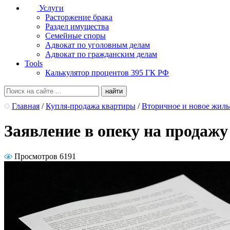
Услуги
Расторжение брака
Раздел имущества
Семейные споры
Адвокат по уголовным делам
Адвокат по гражданским делам
Tools
Калькулятор процентов 395 ГК РФ
Главная
/
Купля-продажа квартиры
/
Вторичное и новое жиль
Заявление в опеку на продаж
Просмотров 6191