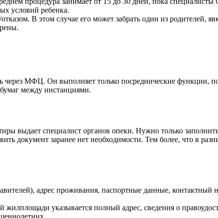
среднем процедура занимает от 15 до 30 дней, пока специалист
ых условий ребенка.
тказом. В этом случае его может забрать один из родителей, яв
трены.
ь через МФЦ. Он выполняет только посреднические функции, по
 бумаг между инстанциями.
ртиры выдает специалист органов опеки. Нужно только заполни
вить документ заранее нет необходимости. Тем более, что в ра
авителей), адрес проживания, паспортные данные, контактный н
й жилплощади указывается полный адрес, сведения о правоудо
ршеннолетних.