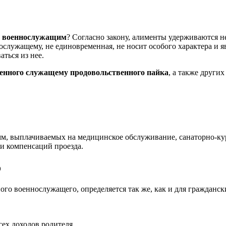
й военнослужащим
? Согласно закону, алименты удерживаются не
служащему, не единовременная, не носит особого характера и я
ться из нее.
енного служащему продовольственного пайка
, а также други
м, выплачиваемых на медицинское обслуживание, санаторно-кур
и компенсаций проезда.
о
го военнослужащего, определяется так же, как и для граждански
сех доходов родителя.