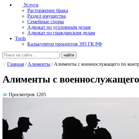
Услуги
Расторжение брака
Раздел имущества
Семейные споры
Адвокат по уголовным делам
Адвокат по гражданским делам
Tools
Калькулятор процентов 395 ГК РФ
Главная
/
Алименты
/
Алименты с военнослужащего по конт
Алименты с военнослужащего
Просмотров 1205