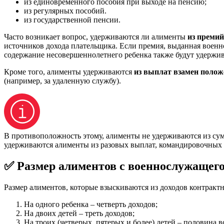
из единовременного пособия при выходе на пенсию;
из регулярных пособий.
из государственной пенсии.
Часто возникает вопрос, удерживаются ли алименты
из преми
источников дохода плательщика. Если премия, выданная военно
содержание несовершеннолетнего ребенка также будут удержива
Кроме того, алименты удерживаются
из выплат взамен полож
(например, за удаленную службу).
В противоположность этому, алименты не удерживаются из сум
удерживаются алименты из разовых выплат, командировочных 
✅ Размер алиментов с военнослужащег
Размер алиментов, которые взыскиваются из доходов контрактно
На одного ребенка – четверть доходов;
На двоих детей – треть доходов;
На троих (четверых, пятерых и более) детей – половина в