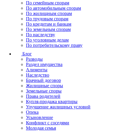
По семейным спорам
По автомобильным спорам
По жилищным спорам
По трудовым спорам
По кредитам и банкам
По земельным спорам
По наследству
По уголовным делам
По потребительскому праву
Блог
Разводы
Раздел имущества
Алименты
Наследство
Брачный договор
Жилищные споры
Земельные споры
Права родителей
Купля-продажа квартиры
Улучшение жилищных условий
Опека
Усыновление
Конфликт с соседями
Молодая семья