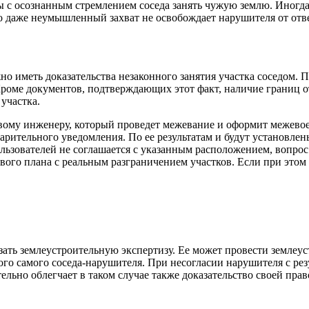
ы с осознанным стремлением соседа занять чужую землю. Иногда
о даже неумышленный захват не освобождает нарушителя от отв
 иметь доказательства незаконного занятия участка соседом. По
 Кроме документов, подтверждающих этот факт, наличие границ о
участка.
вому инженеру, который проведет межевание и оформит межевое 
рительного уведомления. По ее результатам и будут установлен
льзователей не соглашается с указанным расположением, вопрос
ого плана с реальным разграничением участков. Если при этом 
зать землеустроительную экспертизу. Ее может провести землеу
го самого соседа-нарушителя. При несогласии нарушителя с рез
льно облегчает в таком случае также доказательство своей прав