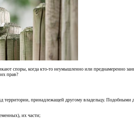
икают споры, когда кто-то неумышленно или преднамеренно зани
оих прав?
жд территории, принадлежащей другому владельцу. Подобными 
еменных), их части;