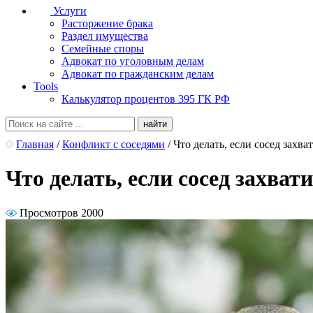
Услуги
Расторжение брака
Раздел имущества
Семейные споры
Адвокат по уголовным делам
Адвокат по гражданским делам
Tools
Калькулятор процентов 395 ГК РФ
Главная
/
Конфликт с соседями
/
Что делать, если сосед захва
Что делать, если сосед захват
Просмотров 2000