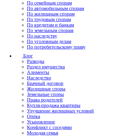
По семейным спорам
По автомобильным спорам
По жилищным спорам
По трудовым спорам
По кредитам и банкам
По земельным спорам
По наследству
По уголовным делам
По потребительскому праву
Блог
Разводы
Раздел имущества
Алименты
Наследство
Брачный договор
Жилищные споры
Земельные споры
Права родителей
Купля-продажа квартиры
Улучшение жилищных условий
Опека
Усыновление
Конфликт с соседями
Молодая семья