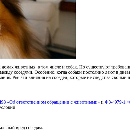
 домах животных, в том числе и собак. Но существуют требова
между соседями. Особенно, когда собаки постоянно лают в дне
ия. Рычаги влияния на соседей, которые не следят за своими пи
498 «Об ответственном обращении с животными»
и
ФЗ-4979-1 «
условий:
альный вред соседям.