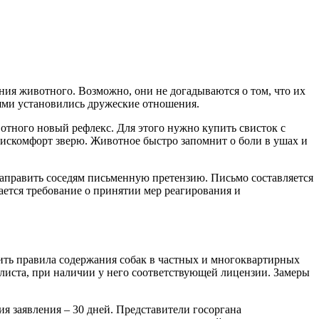
ния животного. Возможно, они не догадываются о том, что их
ями установились дружеские отношения.
вотного новый рефлекс. Для этого нужно купить свисток с
дискомфорт зверю. Животное быстро запомнит о боли в ушах и
аправить соседям письменную претензию. Письмо составляется
ется требование о принятии мер реагирования и
ить правила содержания собак в частных и многоквартирных
алиста, при наличии у него соответствующей лицензии. Замеры
я заявления – 30 дней. Представители госоргана