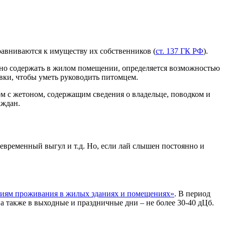
равниваются к имуществу их собственников (
ст. 137 ГК РФ
).
жно содержать в жилом помещении, определяется возможностью
вки, чтобы уметь руководить питомцем.
м с жетоном, содержащим сведения о владельце, поводком и
аждан.
евременный выгул и т.д. Но, если лай слышен постоянно и
виям проживания в жилых зданиях и помещениях»
. В период
 а также в выходные и праздничные дни – не более 30-40 дЦб.