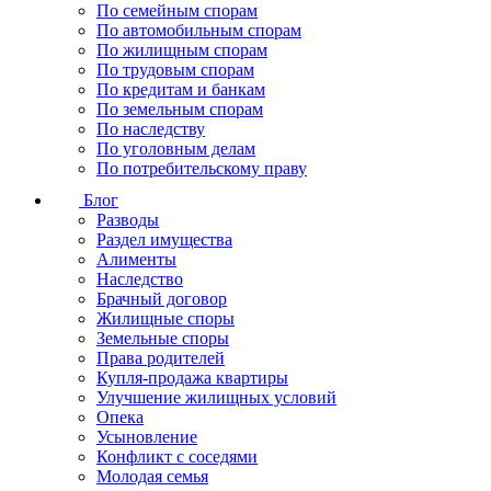
По семейным спорам
По автомобильным спорам
По жилищным спорам
По трудовым спорам
По кредитам и банкам
По земельным спорам
По наследству
По уголовным делам
По потребительскому праву
Блог
Разводы
Раздел имущества
Алименты
Наследство
Брачный договор
Жилищные споры
Земельные споры
Права родителей
Купля-продажа квартиры
Улучшение жилищных условий
Опека
Усыновление
Конфликт с соседями
Молодая семья