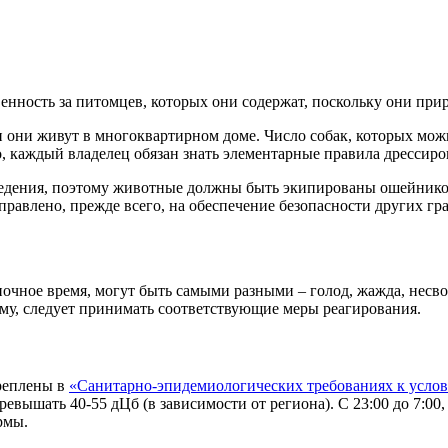
венность за питомцев, которых они содержат, поскольку они при
и они живут в многоквартирном доме. Число собак, которых мо
, каждый владелец обязан знать элементарные правила дрессиро
оведения, поэтому животные должны быть экипированы ошейнико
авлено, прежде всего, на обеспечение безопасности других гр
ночное время, могут быть самыми разными – голод, жажда, несво
му, следует принимать соответствующие меры реагирования.
креплены в
«Санитарно-эпидемиологических требованиях к усло
евышать 40-55 дЦб (в зависимости от региона). С 23:00 до 7:00,
рмы.