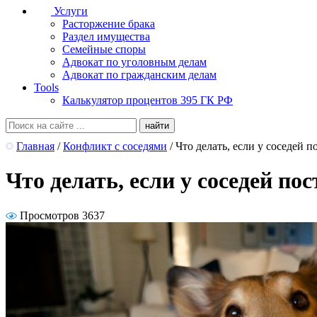
Услуги
Расторжение брака
Раздел имущества
Семейные споры
Адвокат по уголовным делам
Адвокат по гражданским делам
Tools
Калькулятор процентов 395 ГК РФ
Главная
/
Конфликт с соседями
/
Что делать, если у соседей п
Что делать, если у соседей по
Просмотров 3637