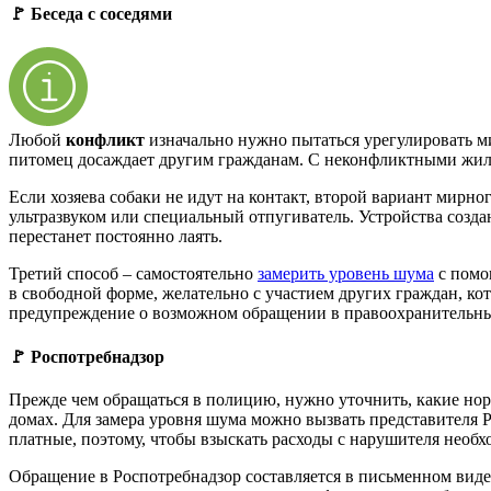
🚩 Беседа с соседями
Любой
конфликт
изначально нужно пытаться урегулировать ми
питомец досаждает другим гражданам. С неконфликтными жиль
Если хозяева собаки не идут на контакт, второй вариант мирн
ультразвуком или специальный отпугиватель. Устройства созд
перестанет постоянно лаять.
Третий способ – самостоятельно
замерить уровень шума
с помо
в свободной форме, желательно с участием других граждан, к
предупреждение о возможном обращении в правоохранительные
🚩 Роспотребнадзор
Прежде чем обращаться в полицию, нужно уточнить, какие но
домах. Для замера уровня шума можно вызвать представителя 
платные, поэтому, чтобы взыскать расходы с нарушителя необхо
Обращение в Роспотребнадзор составляется в письменном виде,