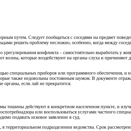
рным путем. Следует пообщаться с соседями на предмет поведе
цами решить проблему несложно, особенно, когда между сосед
ого урегулирования конфликта – самостоятельно выработать у жи
ают волны, которые воздействуют на органы слуха и причиняют 
щью специальных приборов или программного обеспечения, и н
оторые также недовольны постоянным шумом. В документе отража
 органы, если лай не прекратится.
рмы тишины действуют в конкретном населенном пункте, и изуч
Роспотребнадзора или воспользоваться услугами частного специ
димо подавать исковое заявление в суд.
 в территориальном подразделении ведомства. Срок рассмотрени