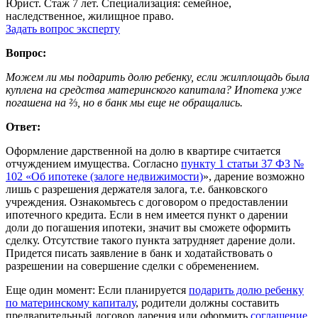
Юрист. Стаж 7 лет. Специализация: семейное,
наследственное, жилищное право.
Задать вопрос эксперту
Вопрос:
Можем ли мы подарить долю ребенку, если жилплощадь была
куплена на средства материнского капитала? Ипотека уже
погашена на ⅔, но в банк мы еще не обращались.
Ответ:
Оформление дарственной на долю в квартире считается
отчуждением имущества. Согласно
пункту 1 статьи 37 ФЗ №
102 «Об ипотеке (залоге недвижимости)
», дарение возможно
лишь с разрешения держателя залога, т.е. банковского
учреждения. Ознакомьтесь с договором о предоставлении
ипотечного кредита. Если в нем имеется пункт о дарении
доли до погашения ипотеки, значит вы сможете оформить
сделку. Отсутствие такого пункта затрудняет дарение доли.
Придется писать заявление в банк и ходатайствовать о
разрешении на совершение сделки с обременением.
Еще один момент: Если планируется
подарить долю ребенку
по материнскому капиталу
, родители должны составить
предварительный договор дарения или оформить
соглашение