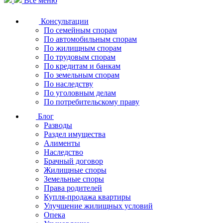
Все меню
Консультации
По семейным спорам
По автомобильным спорам
По жилищным спорам
По трудовым спорам
По кредитам и банкам
По земельным спорам
По наследству
По уголовным делам
По потребительскому праву
Блог
Разводы
Раздел имущества
Алименты
Наследство
Брачный договор
Жилищные споры
Земельные споры
Права родителей
Купля-продажа квартиры
Улучшение жилищных условий
Опека