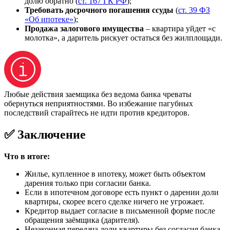
долю обратно (
ст. 167 ГК РФ
);
Требовать досрочного погашения ссуды
(
ст. 39 ФЗ
«Об ипотеке»
);
Продажа залогового имущества
– квартира уйдет «с
молотка», а даритель рискует остаться без жилплощади.
Любые действия заемщика без ведома банка чреваты
обернуться неприятностями. Во избежание пагубных
последствий старайтесь не идти против кредиторов.
✅ Заключение
Что в итоге:
Жилье, купленное в ипотеку, может быть объектом
дарения только при согласии банка.
Если в ипотечном договоре есть пункт о дарении доли
квартиры, скорее всего сделке ничего не угрожает.
Кредитор выдает согласие в письменной форме после
обращения заёмщика (дарителя).
Незаконная передача доли квартиры без согласия банка