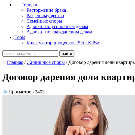
Услуги
Расторжение брака
Раздел имущества
Семейные споры
Адвокат по уголовным делам
Адвокат по гражданским делам
Tools
Калькулятор процентов 395 ГК РФ
Главная
/
Жилищные споры
/
Договор дарения доли квартир
Договор дарения доли кварт
Просмотров 2403