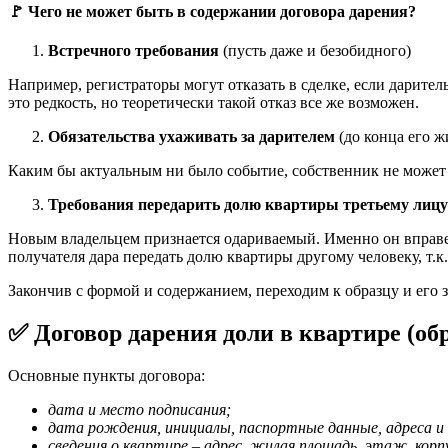
🚩 Чего не может быть в содержании договора дарения?
Встречного требования
(пусть даже и безобидного)
Например, регистраторы могут отказать в сделке, если дарите
это редкость, но теоретически такой отказ все же возможен.
Обязательства ухаживать за дарителем
(до конца его ж
Каким бы актуальным ни было событие, собственник не может с
Требования передарить долю квартиры третьему лицу
Новым владельцем признается одариваемый. Именно он вправе р
получателя дара передать долю квартиры другому человеку, т.к
Закончив с формой и содержанием, переходим к образцу и его 
✅ Договор дарения доли в квартире (обр
Основные пункты договора:
дата и место подписания;
дата рождения, инициалы, паспортные данные, адреса и
сведения о квартире – адрес, жилая площадь, этаж, корп