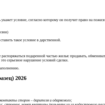
ль укажет условие, согласно которому он получит право на пожи
изни)
тавить такое условие в дарственной.
аспоряжаться подаренной частью жилья: продавать, обменивать,
. это серьезное нарушение условий сделки.
заполнению.
азец) 2026
 контакты сторон – дарителя и одаряемого;
ус, строение, номер квартиры (возьмите их из кадастрового па