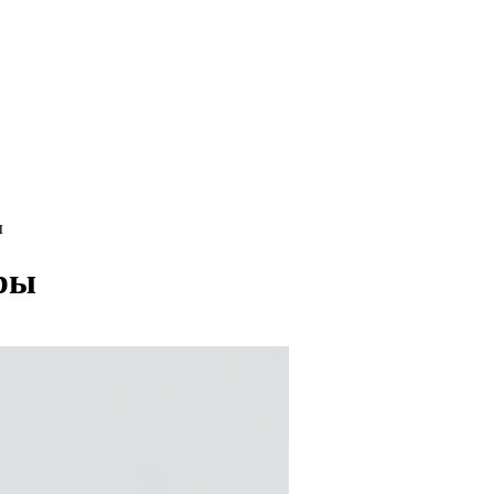
ы
иры