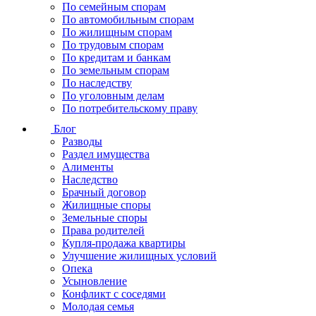
По семейным спорам
По автомобильным спорам
По жилищным спорам
По трудовым спорам
По кредитам и банкам
По земельным спорам
По наследству
По уголовным делам
По потребительскому праву
Блог
Разводы
Раздел имущества
Алименты
Наследство
Брачный договор
Жилищные споры
Земельные споры
Права родителей
Купля-продажа квартиры
Улучшение жилищных условий
Опека
Усыновление
Конфликт с соседями
Молодая семья