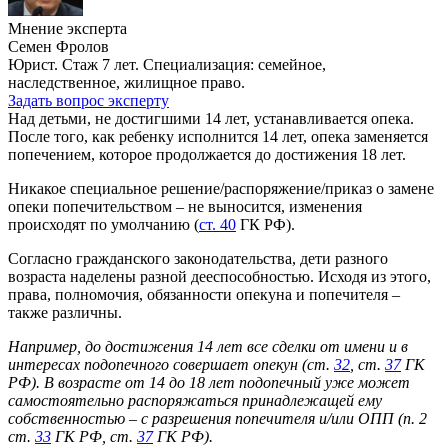
Мнение эксперта
Семен Фролов
Юрист. Стаж 7 лет. Специализация: семейное,
наследственное, жилищное право.
Задать вопрос эксперту
Над детьми, не достигшими 14 лет, устанавливается опека.
После того, как ребенку исполнится 14 лет, опека заменяется
попечением, которое продолжается до достижения 18 лет.
Никакое специальное решение/распоряжение/приказ о замене
опеки попечительством – не выносится, изменения
происходят по умолчанию (
ст. 40
ГК РФ).
Согласно гражданского законодательства, дети разного
возраста наделены разной дееспособностью. Исходя из этого,
права, полномочия, обязанности опекуна и попечителя –
также различны.
Например, до достижения 14 лет все сделки от имени и в
интересах подопечного совершает опекун (ст.
32
, ст.
37
ГК
РФ). В возрасте от 14 до 18 лет подопечный уже может
самостоятельно распоряжаться принадлежащей ему
собственностью – с разрешения попечителя и/или ОПП (п. 2
ст.
33
ГК РФ, ст.
37
ГК РФ).