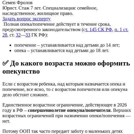
Семен Фролов
Юрист. Стаж 7 лет. Специализация: семейное,
наследственное, жилищное право.
Задать вопрос эксперту
Полная опека/попечение действует в течение срока,
предусмотренного законодательством (с
т. 145 СК РФ
,
п. 1 ст.
28
, ст.
32
—
33
ГК РФ):
попечение – устанавливается над детьми до 14 лет;
опека – устанавливается над детьми до 18 лет.
✅ До какого возраста можно оформить
опекунство
Если с возрастом ребенка, над которым назначается опека и
попечение, все ясно, то с возрастом попечителя или опекуна
дело обстоит сложнее.
Единственное возрастное ограничение, действующее в 2026
году в РФ –
совершеннолетие опекуна/попечителя
. Верхних
возрастных ограничений при назначении опеки/попечения —
нет.
Потому ООП так часто передает заботу о маленьких детях