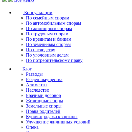
Все меню
Консультации
По семейным спорам
По автомобильным спорам
По жилищным спорам
По трудовым спорам
По кредитам и банкам
По земельным спорам
По наследству
По уголовным делам
По потребительскому праву
Блог
Разводы
Раздел имущества
Алименты
Наследство
Брачный договор
Жилищные споры
Земельные споры
Права родителей
Купля-продажа квартиры
Улучшение жилищных условий
Опека