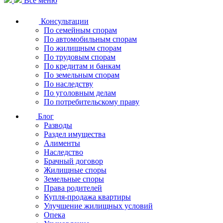
Все меню
Консультации
По семейным спорам
По автомобильным спорам
По жилищным спорам
По трудовым спорам
По кредитам и банкам
По земельным спорам
По наследству
По уголовным делам
По потребительскому праву
Блог
Разводы
Раздел имущества
Алименты
Наследство
Брачный договор
Жилищные споры
Земельные споры
Права родителей
Купля-продажа квартиры
Улучшение жилищных условий
Опека