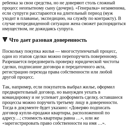
ребенка за свои средства, но не доверяют столь сложный
процесс неопытному сыну (дочери). «Генералка» незаменима,
если супруги расстараются на длительный период (муж
уходит в плаванье, экспедицию, на службу по контракту). В
случае непредвиденной ситуации жена сможет распорядиться
имуществом, не дожидаясь супруга.
🔻 Что дает разовая доверенность
Поскольку покупка жилья — многоступенчатый процесс,
один из этапов сделки можно перепоручить поверенному.
Разрешается передоверить проверку юридической чистоты
сделки, подписание договора и передаточного акта,
регистрацию перехода права собственности или любой
другой процесс.
Так, например, если покупатель выбрал жилье, оформил
предварительный договор, но вынужден уехать в
командировку и не успевает дооформить сделку, оставшиеся
процессы можно поручить третьему лицу в доверенности.
Тогда в документе будет указано: «Доверяю подписать
договор купли-продажи квартиры, расположенной по
адресу…; стоимость квартиры равна …», или же
«зарегистрировать право собственности на имя …».