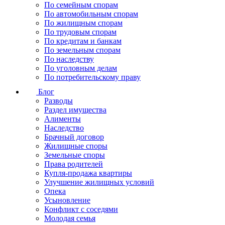
По семейным спорам
По автомобильным спорам
По жилищным спорам
По трудовым спорам
По кредитам и банкам
По земельным спорам
По наследству
По уголовным делам
По потребительскому праву
Блог
Разводы
Раздел имущества
Алименты
Наследство
Брачный договор
Жилищные споры
Земельные споры
Права родителей
Купля-продажа квартиры
Улучшение жилищных условий
Опека
Усыновление
Конфликт с соседями
Молодая семья