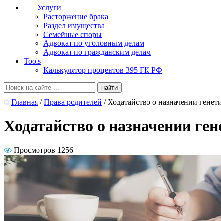
Услуги
Расторжение брака
Раздел имущества
Семейные споры
Адвокат по уголовным делам
Адвокат по гражданским делам
Tools
Калькулятор процентов 395 ГК РФ
Главная
/
Права родителей
/
Ходатайство о назначении генет
Ходатайство о назначении ген
Просмотров 1256