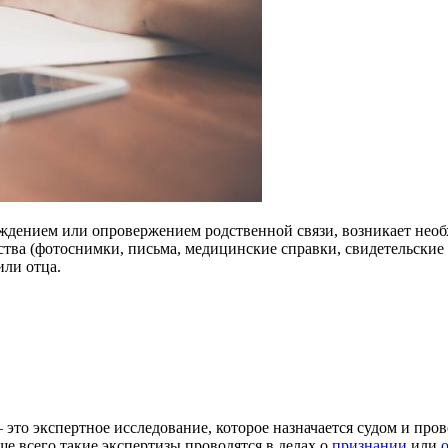
рждением или опровержением родственной связи, возникает необ
тва (фотоснимки, письма, медицинские справки, свидетельские п
или отца.
– это экспертное исследование, которое назначается судом и про
 всего такие экспертизы проводятся в делах о
признании
или