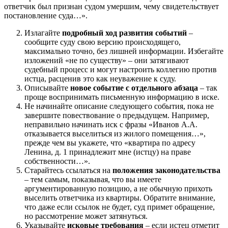
ответчик был признан судом умершим, чему свидетельствует
постановление суда…».
Излагайте
подробный ход развития событий
–
сообщите суду свою версию происходящего,
максимально точно, без лишней информации. Избегайте
изложений «не по существу» – они затягивают
судебный процесс и могут настроить коллегию против
истца, расценив это как неуважение к суду.
Описывайте
новое событие с отдельного абзаца
– так
проще воспринимать письменную информацию в иске.
Не начинайте описание следующего события, пока не
завершите повествование о предыдущем. Например,
неправильно начинать иск с фразы «Иванов А.А.
отказывается выселиться из жилого помещения…»,
прежде чем вы укажете, что «квартира по адресу
Ленина, д. 1 принадлежит мне (истцу) на праве
собственности…».
Старайтесь ссылаться на
положения законодательства
– тем самым, показывая, что вы имеете
аргументированную позицию, а не обычную прихоть
выселить ответчика из квартиры. Обратите внимание,
что даже если ссылок не будет, суд примет обращение,
но рассмотрение может затянуться.
Указывайте
исковые требования
– если истец отметит