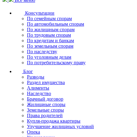
Все меню
Консультации
По семейным спорам
По автомобильным спорам
По жилищным спорам
По трудовым спорам
По кредитам и банкам
По земельным спорам
По наследству
По уголовным делам
По потребительскому праву
Блог
Разводы
Раздел имущества
Алименты
Наследство
Брачный договор
Жилищные споры
Земельные споры
Права родителей
Купля-продажа квартиры
Улучшение жилищных условий
Опека