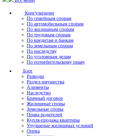
Все меню
Консультации
По семейным спорам
По автомобильным спорам
По жилищным спорам
По трудовым спорам
По кредитам и банкам
По земельным спорам
По наследству
По уголовным делам
По потребительскому праву
Блог
Разводы
Раздел имущества
Алименты
Наследство
Брачный договор
Жилищные споры
Земельные споры
Права родителей
Купля-продажа квартиры
Улучшение жилищных условий
Опека