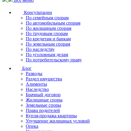
Все меню
Консультации
По семейным спорам
По автомобильным спорам
По жилищным спорам
По трудовым спорам
По кредитам и банкам
По земельным спорам
По наследству
По уголовным делам
По потребительскому праву
Блог
Разводы
Раздел имущества
Алименты
Наследство
Брачный договор
Жилищные споры
Земельные споры
Права родителей
Купля-продажа квартиры
Улучшение жилищных условий
Опека