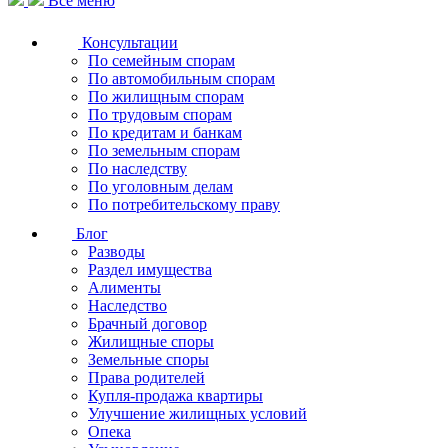
Все меню
Консультации
По семейным спорам
По автомобильным спорам
По жилищным спорам
По трудовым спорам
По кредитам и банкам
По земельным спорам
По наследству
По уголовным делам
По потребительскому праву
Блог
Разводы
Раздел имущества
Алименты
Наследство
Брачный договор
Жилищные споры
Земельные споры
Права родителей
Купля-продажа квартиры
Улучшение жилищных условий
Опека