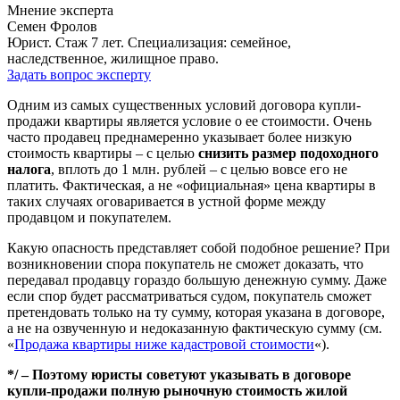
Мнение эксперта
Семен Фролов
Юрист. Стаж 7 лет. Специализация: семейное,
наследственное, жилищное право.
Задать вопрос эксперту
Одним из самых существенных условий договора купли-
продажи квартиры является условие о ее стоимости. Очень
часто продавец преднамеренно указывает более низкую
стоимость квартиры – с целью
снизить размер подоходного
налога
, вплоть до 1 млн. рублей – с целью вовсе его не
платить. Фактическая, а не «официальная» цена квартиры в
таких случаях оговаривается в устной форме между
продавцом и покупателем.
Какую опасность представляет собой подобное решение? При
возникновении спора покупатель не сможет доказать, что
передавал продавцу гораздо большую денежную сумму. Даже
если спор будет рассматриваться судом, покупатель сможет
претендовать только на ту сумму, которая указана в договоре,
а не на озвученную и недоказанную фактическую сумму (см.
«
Продажа квартиры ниже кадастровой стоимости
«).
*/ – Поэтому юристы советуют указывать в договоре
купли-продажи полную рыночную стоимость жилой