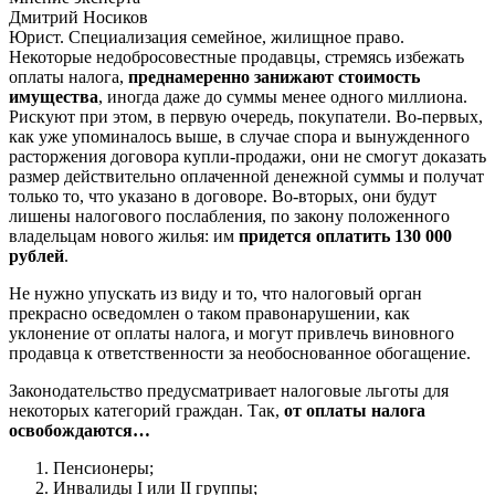
Дмитрий Носиков
Юрист. Специализация семейное, жилищное право.
Некоторые недобросовестные продавцы, стремясь избежать
оплаты налога,
преднамеренно занижают стоимость
имущества
, иногда даже до суммы менее одного миллиона.
Рискуют при этом, в первую очередь, покупатели. Во-первых,
как уже упоминалось выше, в случае спора и вынужденного
расторжения договора купли-продажи, они не смогут доказать
размер действительно оплаченной денежной суммы и получат
только то, что указано в договоре. Во-вторых, они будут
лишены налогового послабления, по закону положенного
владельцам нового жилья: им
придется оплатить 130 000
рублей
.
Не нужно упускать из виду и то, что налоговый орган
прекрасно осведомлен о таком правонарушении, как
уклонение от оплаты налога, и могут привлечь виновного
продавца к ответственности за необоснованное обогащение.
Законодательство предусматривает налоговые льготы для
некоторых категорий граждан. Так,
от оплаты налога
освобождаются…
Пенсионеры;
Инвалиды I или II группы;