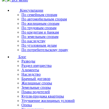
Все меню
Консультации
По семейным спорам
По автомобильным спорам
По жилищным спорам
По трудовым спорам
По кредитам и банкам
По земельным спорам
По наследству
По уголовным делам
По потребительскому праву
Блог
Разводы
Раздел имущества
Алименты
Наследство
Брачный договор
Жилищные споры
Земельные споры
Права родителей
Купля-продажа квартиры
Улучшение жилищных условий
Опека