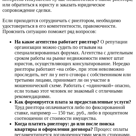
или обратиться к юристу и заказать юридическое
сопровождение сделки.
Если приходится сотрудничать с риелтором, необходимо
удостовериться в его компетентности, правомочности.
Прояснить ситуацию поможет ряд вопросов:
На какое агентство работает риелтор?
О репутации
организации можно судить по отзывам на
специализированных форумах. Агентства с длительным
сроком работы на рынке недвижимости имеют штат
юристов, осуществляющих консультирование. Нередко
риелторы работают «на себя», при этом невозможно
проследить, нет ли у него сговора с собственником или
третьими лицами, принимает ли он участие в
мошеннической схеме. Работать с «одиночкой» опасно,
если только этот человек не знакомый с отличными
рекомендациями.
Как формируется плата за предоставленные услуги?
Труд риелтора оплачивается либо по фиксированной
ставке, например — 150 тыс. руб., либо в процентном
соотношении от стоимости имущества.
Когда платить риелтору: до или после поиска
квартиры и оформления договора?
Процесс оплаты
регламентируется договоренностями между сторонами.