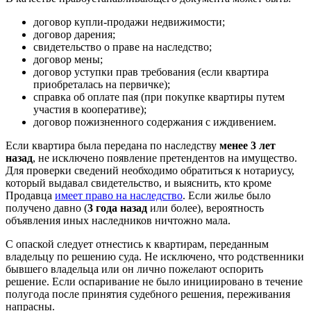
договор купли-продажи недвижимости;
договор дарения;
свидетельство о праве на наследство;
договор мены;
договор уступки прав требования (если квартира
приобреталась на первичке);
справка об оплате пая (при покупке квартиры путем
участия в кооперативе);
договор пожизненного содержания с иждивением.
Если квартира была передана по наследству
менее 3 лет
назад
, не исключено появление претендентов на имущество.
Для проверки сведений необходимо обратиться к нотариусу,
который выдавал свидетельство, и выяснить, кто кроме
Продавца
имеет право на наследство
. Если жилье было
получено давно (
3 года назад
или более), вероятность
объявления иных наследников ничтожно мала.
С опаской следует отнестись к квартирам, переданным
владельцу по решению суда. Не исключено, что родственники
бывшего владельца или он лично пожелают оспорить
решение. Если оспаривание не было инициировано в течение
полугода после принятия судебного решения, переживания
напрасны.