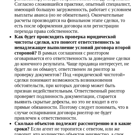
Согласно сложившейся практике, опытный специалист,
имеющий большую загруженность, работает с условием
выплаты аванса (но не обязательно). Окончательные
расчеты производятся на финальном этапе сделки, то
есть после оформления договора или регистрации
перехода права собственности.
Как будет происходить проверка юридической
чистоты сделки, кто понесет ответственность за
ненадлежащее выполнение условий договора второй
стороной?
В рамках соглашения с риелтором
оговаривается его ответственность за доведение сделки
до конечного результата. Чаще продавца интересует, не
будет ли он обманут, ответственен ли риелтор за
проверку документов? Под «юридической чистотой»
сделки понимают возможность возникновения
обстоятельств, при которых договор может быть
признан недействительным. Ответственный риелтор
проверяет подлинность документации, старается
выявить скрытые дефекты, но это не входит в его
прямые обязанности. Поэтому следует понимать, что в
случае оспаривания договора риелтор не будет
привлечен к ответственности.
Сколько объектов подлежит рассмотрению и в какие
сроки?
Если агент не торопится с ответом, или же
говорит, что количество объектов неизвестно, а срок