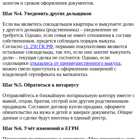
залогом и сроком оформления документов.
Шаг №4. Уведомить других дольщиков
Если вы являетесь совладельцем квартиры и выкупаете долю
у другого дольщика (родственника) – уведомление не
требуется. Однако, если семья не имеет отношения к составу
собственников, придется соблюдать порядок выкупа.
Согласно
ст. 250 ГК РФ
, первыми покупателями являются
остальные совладельцы, так что, если они захотят выкупить
долю – текущая сделка не состоится. Однако, если
содольщики
отказались от преимущественного выкупа
,
можно смело приступать к оформлению намерений с
владелицей сертификата на маткапитал.
Шаг №5. Обратиться к нотариусу
Отправляйтесь в ближайшую нотариальную контору вместе с
мамой, отцом, братом, сестрой или другим родственником-
продавцом. Составьте договор купли-продажи, оформите
обязательство на мужа и детей и заверьте документы. Общие
данные о сделке будут внесены в единый реестр.
Шаг №6. Учёт изменений в ЕГРН
Пригласите родственника в отделение «Мои документы» или