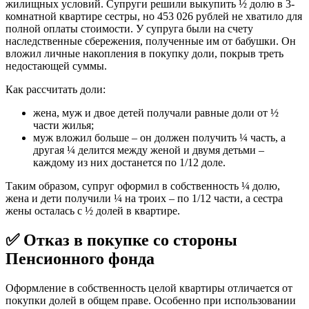
жилищных условий. Супруги решили выкупить ½ долю в 3-
комнатной квартире сестры, но 453 026 рублей не хватило для
полной оплаты стоимости. У супруга были на счету
наследственные сбережения, полученные им от бабушки. Он
вложил личные накопления в покупку доли, покрыв треть
недостающей суммы.
Как рассчитать доли:
жена, муж и двое детей получали равные доли от ½
части жилья;
муж вложил больше – он должен получить ¼ часть, а
другая ¼ делится между женой и двумя детьми –
каждому из них достанется по 1/12 доле.
Таким образом, супруг оформил в собственность ¼ долю,
жена и дети получили ¼ на троих – по 1/12 части, а сестра
жены осталась с ½ долей в квартире.
✅ Отказ в покупке со стороны
Пенсионного фонда
Оформление в собственность целой квартиры отличается от
покупки долей в общем праве. Особенно при использовании