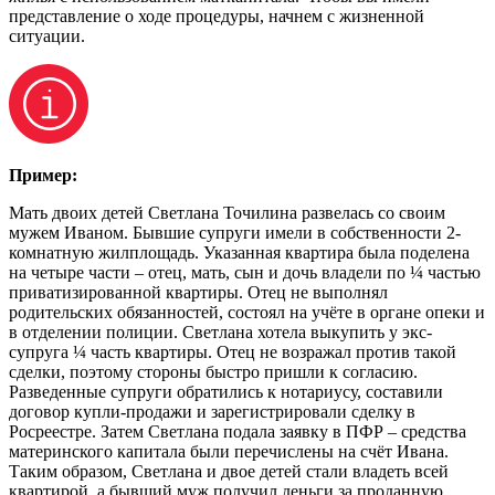
представление о ходе процедуры, начнем с жизненной
ситуации.
Пример:
Мать двоих детей Светлана Точилина развелась со своим
мужем Иваном. Бывшие супруги имели в собственности 2-
комнатную жилплощадь. Указанная квартира была поделена
на четыре части – отец, мать, сын и дочь владели по ¼ частью
приватизированной квартиры. Отец не выполнял
родительских обязанностей, состоял на учёте в органе опеки и
в отделении полиции. Светлана хотела выкупить у экс-
супруга ¼ часть квартиры. Отец не возражал против такой
сделки, поэтому стороны быстро пришли к согласию.
Разведенные супруги обратились к нотариусу, составили
договор купли-продажи и зарегистрировали сделку в
Росреестре. Затем Светлана подала заявку в ПФР – средства
материнского капитала были перечислены на счёт Ивана.
Таким образом, Светлана и двое детей стали владеть всей
квартирой, а бывший муж получил деньги за проданную