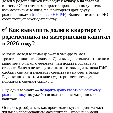
долей у родственников приводит к
отказу в налоговом
вычете
. Объясняется это просто: продавец и покупатель –
взаимозависимые лица, т.е. приходятся друг другу
родственниками (
п. 5 ст. 220 НК РФ
). Вынесение отказа ФНС
соответствует законодательству.
✅ Как выкупить долю в квартире у
родственника на материнский капитал
в 2026 году?
Многие молодые семьи держат в уме фразу, мол
«родственники не обманут». Да и выгоднее выкупить долю в
квартире у близкого человека, чем искать продавца на
стороне. Далеко не все чужие люди готовы ждать, пока ПФР
одобрит сделку и переведёт средства на их счёт в банке.
Родственники в этом плане куда терпимее: помогут,
подскажут, сделают скидку…
Еще один вариант —
подарить долю квартиры близкому
родственнику
, но уже без использования материнского
капитала.
Осталось разобраться, как происходит купля-продажа части
жилья с использованием маткапитала. Чтобы вы имели