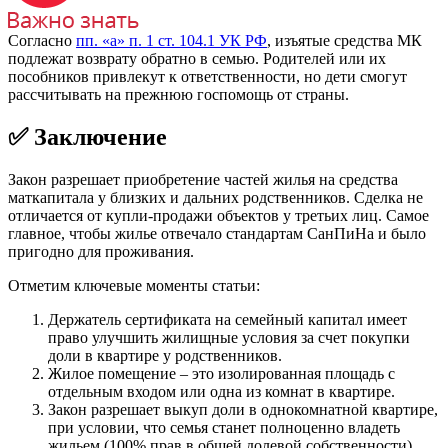
Согласно
пп. «а» п. 1 ст. 104.1 УК РФ
, изъятые средства МК
подлежат возврату обратно в семью. Родителей или их
пособников привлекут к ответственности, но дети смогут
рассчитывать на прежнюю госпомощь от страны.
✅ Заключение
Закон разрешает приобретение частей жилья на средства
маткапитала у близких и дальних родственников. Сделка не
отличается от купли-продажи объектов у третьих лиц. Самое
главное, чтобы жилье отвечало стандартам СанПиНа и было
пригодно для проживания.
Отметим ключевые моменты статьи:
Держатель сертификата на семейный капитал имеет
право улучшить жилищные условия за счет покупки
доли в квартире у родственников.
Жилое помещение – это изолированная площадь с
отдельным входом или одна из комнат в квартире.
Закон разрешает выкуп доли в однокомнатной квартире,
при условии, что семья станет полноценно владеть
жильем (100% прав в общей долевой собственности).