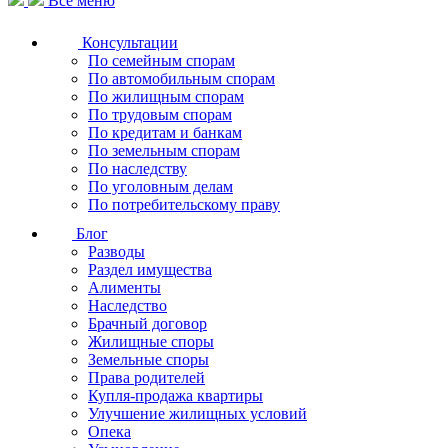
Все меню
Консультации
По семейным спорам
По автомобильным спорам
По жилищным спорам
По трудовым спорам
По кредитам и банкам
По земельным спорам
По наследству
По уголовным делам
По потребительскому праву
Блог
Разводы
Раздел имущества
Алименты
Наследство
Брачный договор
Жилищные споры
Земельные споры
Права родителей
Купля-продажа квартиры
Улучшение жилищных условий
Опека