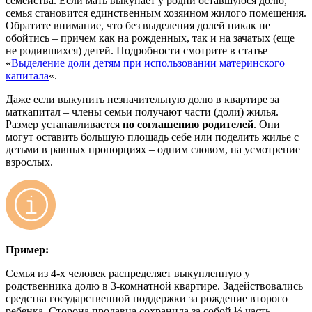
семейства. Если мать выкупает у родни оставшуюся долю,
семья становится единственным хозяином жилого помещения.
Обратите внимание, что без выделения долей никак не
обойтись – причем как на рожденных, так и на зачатых (еще
не родившихся) детей. Подробности смотрите в статье
«
Выделение доли детям при использовании материнского
капитала
«.
Даже если выкупить незначительную долю в квартире за
маткапитал – члены семьи получают части (доли) жилья.
Размер устанавливается
по соглашению родителей
. Они
могут оставить большую площадь себе или поделить жилье с
детьми в равных пропорциях – одним словом, на усмотрение
взрослых.
Пример:
Семья из 4-х человек распределяет выкупленную у
родственника долю в 3-комнатной квартире. Задействовались
средства государственной поддержки за рождение второго
ребенка. Сторона продавца сохранила за собой ⅓ часть