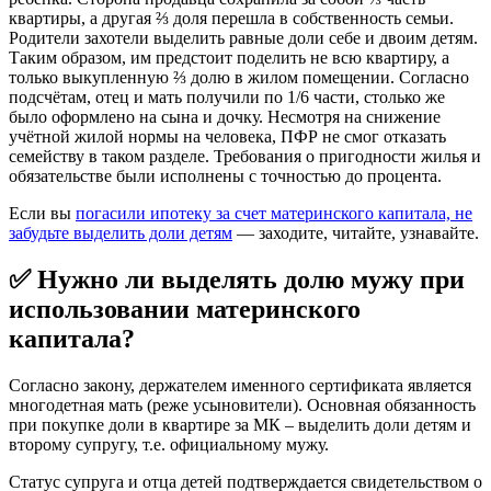
квартиры, а другая ⅔ доля перешла в собственность семьи.
Родители захотели выделить равные доли себе и двоим детям.
Таким образом, им предстоит поделить не всю квартиру, а
только выкупленную ⅔ долю в жилом помещении. Согласно
подсчётам, отец и мать получили по 1/6 части, столько же
было оформлено на сына и дочку. Несмотря на снижение
учётной жилой нормы на человека, ПФР не смог отказать
семейству в таком разделе. Требования о пригодности жилья и
обязательстве были исполнены с точностью до процента.
Если вы
погасили ипотеку за счет материнского капитала, не
забудьте выделить доли детям
— заходите, читайте, узнавайте.
✅ Нужно ли выделять долю мужу при
использовании материнского
капитала?
Согласно закону, держателем именного сертификата является
многодетная мать (реже усыновители). Основная обязанность
при покупке доли в квартире за МК – выделить доли детям и
второму супругу, т.е. официальному мужу.
Статус супруга и отца детей подтверждается свидетельством о