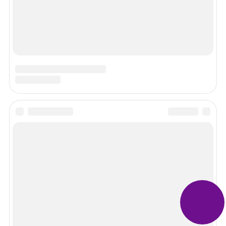
Бесплатная консультация юриста
+7 (800) 551-24-06
Реклама
Erid: 2W5zFH4JYyW, ООО Лигал Адс Тех
Информация
О проекте / Редакция сайта
Контакты
Политика обработки ПД
Пользовательское соглашение
Карта сайта
©2015-2025 Law-divorce.org - Юридические консультации. Все
права защищены.
Мы в социальных сетях
Задать вопрос эксперту