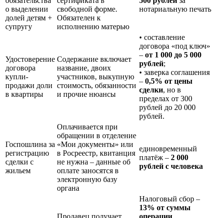
обязательства
сертификата в
500 рублей
за
о выделении
свободной форме.
нотариальную печать
долей детям +
Обязателен к
супругу
исполнению матерью
• составление
договора «под ключ»
–
от 1 000 до 5 000
Удостоверение
Содержание включает
рублей
;
договора
название, двоих
• заверка соглашения
купли-
участников, выкупную
–
0,5% от цены
продажи доли
стоимость, обязанности
сделки
, но в
в квартиры
и прочие нюансы
пределах от 300
рублей до 20 000
рублей.
Оплачивается при
обращении в отделение
Госпошлина за
«Мои документы» или
единовременный
регистрацию
в Росреестр, квитанция
платёж –
2 000
сделки с
не нужна – данные об
рублей с человека
жильем
оплате заносятся в
электронную базу
органа
Налоговый сбор –
13% от суммы
Продавец получает
операции