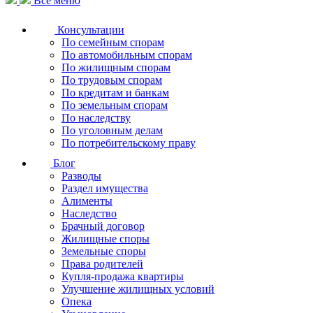
Все меню
Консультации
По семейным спорам
По автомобильным спорам
По жилищным спорам
По трудовым спорам
По кредитам и банкам
По земельным спорам
По наследству
По уголовным делам
По потребительскому праву
Блог
Разводы
Раздел имущества
Алименты
Наследство
Брачный договор
Жилищные споры
Земельные споры
Права родителей
Купля-продажа квартиры
Улучшение жилищных условий
Опека