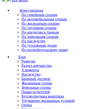
Все меню
Консультации
По семейным спорам
По автомобильным спорам
По жилищным спорам
По трудовым спорам
По кредитам и банкам
По земельным спорам
По наследству
По уголовным делам
По потребительскому праву
Блог
Разводы
Раздел имущества
Алименты
Наследство
Брачный договор
Жилищные споры
Земельные споры
Права родителей
Купля-продажа квартиры
Улучшение жилищных условий
Опека