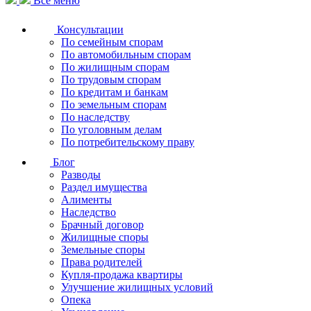
Все меню
Консультации
По семейным спорам
По автомобильным спорам
По жилищным спорам
По трудовым спорам
По кредитам и банкам
По земельным спорам
По наследству
По уголовным делам
По потребительскому праву
Блог
Разводы
Раздел имущества
Алименты
Наследство
Брачный договор
Жилищные споры
Земельные споры
Права родителей
Купля-продажа квартиры
Улучшение жилищных условий
Опека