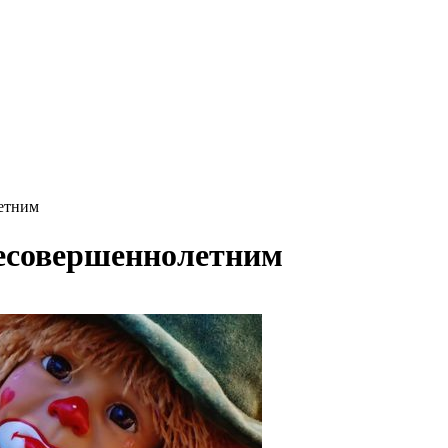
летним
несовершеннолетним