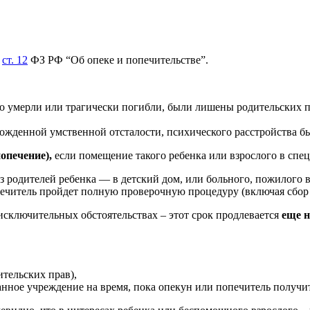
в
ст. 12
ФЗ РФ “Об опеке и попечительстве”.
го умерли или трагически погибли, были лишены родительских 
врожденной умственной отсталости, психического расстройства 
попечение),
если помещение такого ребенка или взрослого в спе
з родителей ребенка — в детский дом, или больного, пожилого в
опечитель пройдет полную проверочную процедуру (включая сбор
 исключительных обстоятельствах – этот срок продлевается
еще н
ительских прав),
нное учреждение на время, пока опекун или попечитель получит