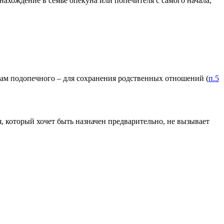
нахождение в семье опекуна или попечителя с самого начала,
кам подопечного – для сохранения родственных отношений (
п.5
, который хочет быть назначен предварительно, не вызывает