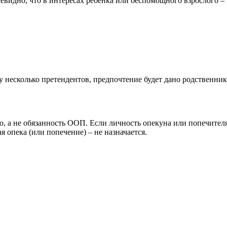
видно, что в интересах ребенка или беспомощного взрослого – 
у несколько претендентов, предпочтение будет дано родственни
о, а не обязанность ООП. Если личность опекуна или попечителя
я опека (или попечение) – не назначается.