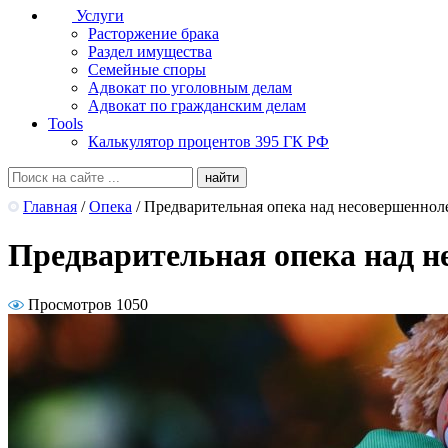
Услуги
Расторжение брака
Раздел имущества
Семейные споры
Адвокат по уголовным делам
Адвокат по гражданским делам
Tools
Калькулятор процентов 395 ГК РФ
Главная
/
Опека
/
Предварительная опека над несовершенно
Предварительная опека над 
Просмотров 1050