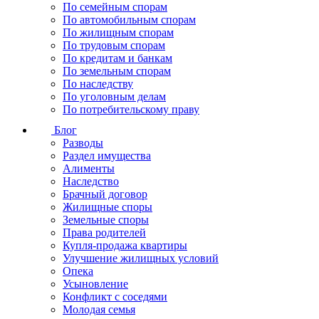
По семейным спорам
По автомобильным спорам
По жилищным спорам
По трудовым спорам
По кредитам и банкам
По земельным спорам
По наследству
По уголовным делам
По потребительскому праву
Блог
Разводы
Раздел имущества
Алименты
Наследство
Брачный договор
Жилищные споры
Земельные споры
Права родителей
Купля-продажа квартиры
Улучшение жилищных условий
Опека
Усыновление
Конфликт с соседями
Молодая семья