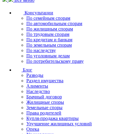
Все меню
Консультации
По семейным спорам
По автомобильным спорам
По жилищным спорам
По трудовым спорам
По кредитам и банкам
По земельным спорам
По наследству
По уголовным делам
По потребительскому праву
Блог
Разводы
Раздел имущества
Алименты
Наследство
Брачный договор
Жилищные споры
Земельные споры
Права родителей
Купля-продажа квартиры
Улучшение жилищных условий
Опека