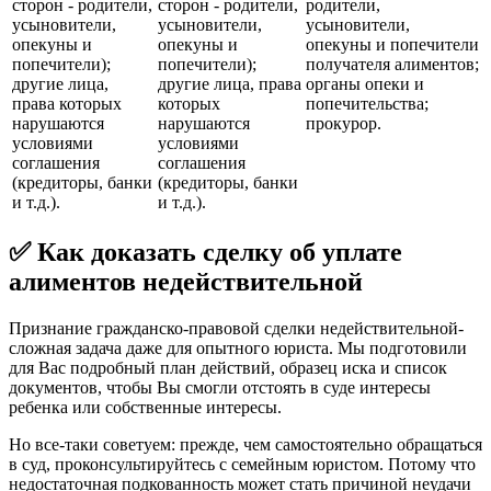
сторон - родители,
сторон - родители,
родители,
усыновители,
усыновители,
усыновители,
опекуны и
опекуны и
опекуны и попечители
попечители);
попечители);
получателя алиментов;
другие лица,
другие лица, права
органы опеки и
права которых
которых
попечительства;
нарушаются
нарушаются
прокурор.
условиями
условиями
соглашения
соглашения
(кредиторы, банки
(кредиторы, банки
и т.д.).
и т.д.).
✅ Как доказать сделку об уплате
алиментов недействительной
Признание гражданско-правовой сделки недействительной-
сложная задача даже для опытного юриста. Мы подготовили
для Вас подробный план действий, образец иска и список
документов, чтобы Вы смогли отстоять в суде интересы
ребенка или собственные интересы.
Но все-таки советуем: прежде, чем самостоятельно обращаться
в суд, проконсультируйтесь с семейным юристом. Потому что
недостаточная подкованность может стать причиной неудачи