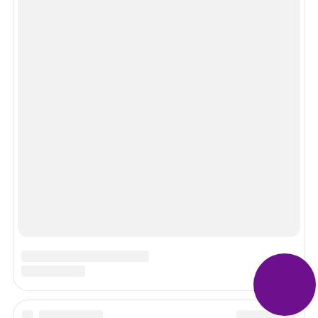
Просмотров 14482
Алименты с детей на содержание пожилых родителей
Просмотров 11756
Как рассчитывается задолженность по алиментам