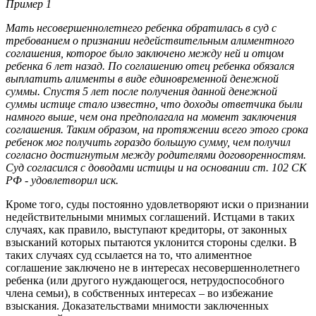
Пример 1
Мать несовершеннолетнего ребенка обратилась в суд с
требованием о признании недействительным алиментного
соглашения, которое было заключено между ней и отцом
ребенка 6 лет назад. По соглашению отец ребенка обязался
выплатить алименты в виде единовременной денежной
суммы. Спустя 5 лет после получения данной денежной
суммы истице стало известно, что доходы ответчика были
намного выше, чем она предполагала на момент заключения
соглашения. Таким образом, на протяжении всего этого срока
ребенок мог получить гораздо большую сумму, чем получил
согласно достигнутым между родителями договоренностям.
Суд согласился с доводами истицы и на основании ст. 102 СК
РФ - удовлетворил иск.
Кроме того, суды постоянно удовлетворяют иски о признании
недействительными мнимых соглашений. Истцами в таких
случаях, как правило, выступают кредиторы, от законных
взысканий которых пытаются уклонится стороны сделки. В
таких случаях суд ссылается на то, что алиментное
соглашение заключено не в интересах несовершеннолетнего
ребенка (или другого нуждающегося, нетрудоспособного
члена семьи), в собственных интересах – во избежание
взыскания. Доказательствами мнимости заключенных