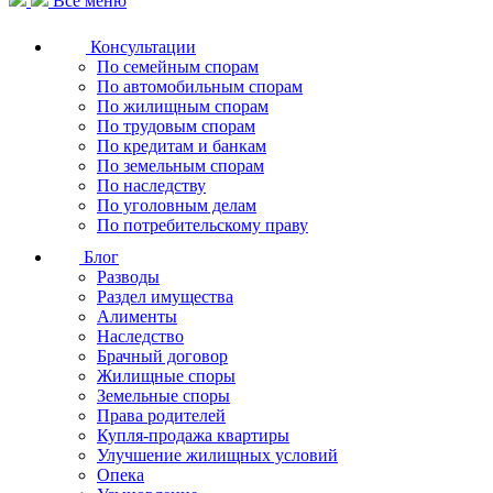
Все меню
Консультации
По семейным спорам
По автомобильным спорам
По жилищным спорам
По трудовым спорам
По кредитам и банкам
По земельным спорам
По наследству
По уголовным делам
По потребительскому праву
Блог
Разводы
Раздел имущества
Алименты
Наследство
Брачный договор
Жилищные споры
Земельные споры
Права родителей
Купля-продажа квартиры
Улучшение жилищных условий
Опека