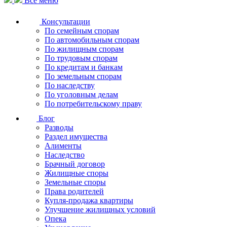
Все меню
Консультации
По семейным спорам
По автомобильным спорам
По жилищным спорам
По трудовым спорам
По кредитам и банкам
По земельным спорам
По наследству
По уголовным делам
По потребительскому праву
Блог
Разводы
Раздел имущества
Алименты
Наследство
Брачный договор
Жилищные споры
Земельные споры
Права родителей
Купля-продажа квартиры
Улучшение жилищных условий
Опека