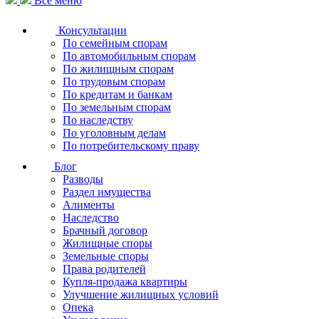
Все меню
Консультации
По семейным спорам
По автомобильным спорам
По жилищным спорам
По трудовым спорам
По кредитам и банкам
По земельным спорам
По наследству
По уголовным делам
По потребительскому праву
Блог
Разводы
Раздел имущества
Алименты
Наследство
Брачный договор
Жилищные споры
Земельные споры
Права родителей
Купля-продажа квартиры
Улучшение жилищных условий
Опека