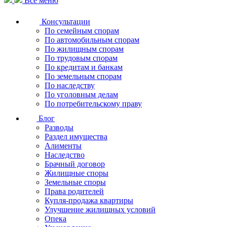
Все меню
Консультации
По семейным спорам
По автомобильным спорам
По жилищным спорам
По трудовым спорам
По кредитам и банкам
По земельным спорам
По наследству
По уголовным делам
По потребительскому праву
Блог
Разводы
Раздел имущества
Алименты
Наследство
Брачный договор
Жилищные споры
Земельные споры
Права родителей
Купля-продажа квартиры
Улучшение жилищных условий
Опека