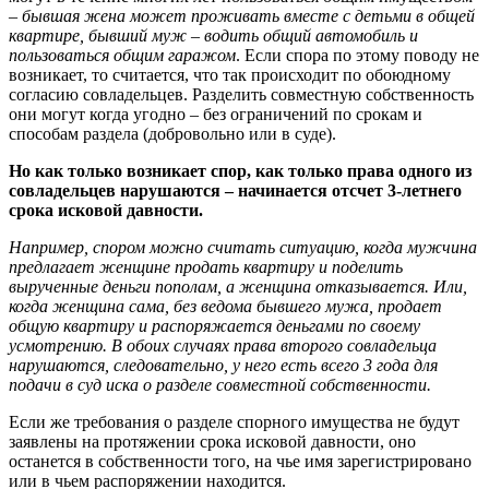
–
бывшая жена может проживать вместе с детьми в общей
квартире, бывший муж – водить общий автомобиль и
пользоваться общим гаражом
. Если спора по этому поводу не
возникает, то считается, что так происходит по обоюдному
согласию совладельцев. Разделить совместную собственность
они могут когда угодно – без ограничений по срокам и
способам раздела (добровольно или в суде).
Но как только возникает спор, как только права одного из
совладельцев нарушаются – начинается отсчет 3-летнего
срока исковой давности.
Например, спором можно считать ситуацию, когда мужчина
предлагает женщине продать квартиру и поделить
вырученные деньги пополам, а женщина отказывается. Или,
когда женщина сама, без ведома бывшего мужа, продает
общую квартиру и распоряжается деньгами по своему
усмотрению. В обоих случаях права второго совладельца
нарушаются, следовательно, у него есть всего 3 года для
подачи в суд иска о разделе совместной собственности.
Если же требования о разделе спорного имущества не будут
заявлены на протяжении срока исковой давности, оно
останется в собственности того, на чье имя зарегистрировано
или в чьем распоряжении находится.