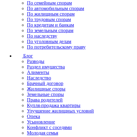
По семейным спорам
По автомобильным спорам
По жилищным спорам
По трудовым спорам
По кредитам и банкам
По земельным спорам
По наследству
По уголовным делам
По потребительскому праву
Блог
Разводы
Раздел имущества
Алименты
Наследство
Брачный договор
Жилищные споры
Земельные споры
Права родителей
Купля-продажа квартиры
Улучшение жилищных условий
Опека
Усыновление
Конфликт с соседями
Молодая семья