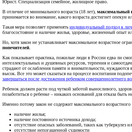
Юрист. Специализация семейное, жилищное право.
В отличие от минимального возраста (18 лет),
максимальный во
принимается во внимание, какого возраста достигнет опекун и
Такая мера позволяет применять
индивидуальный подход к лич
благосостояние и наличие жилья, здоровье, жизненный опыт и
Но, хотя закон не устанавливает максимальное возрастное огр
попечителей
.
Как показывает практика, пожилые люди в России едва ли смог
интеллектуальных и душевных ресурсов, терпения и самоотдачи
страдают от ослабления памяти и внимательности, нуждаются 
высок. Все это может сказаться на процессе воспитания подоп
завершаться после достижения ребенком совершеннолетнего во
Ребенок должен расти под чуткой заботой выносливого, здоров
позаботиться о ребенке – никаких оснований для отказа быть н
Именно потому закон не содержит максимального возрастного 
наличие жилья;
наличие постоянного источника дохода;
отсутствие опасных заболеваний, таких как туберкулез и
отсутствие непогашенной судимости