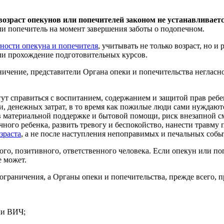
зраст опекунов или попечителей законом не устанавливается
ли попечитель на момент завершения заботы о подопечном.
ности опекуна и попечителя
, учитывать не только возраст, но и
ли прохождение подготовительных курсов.
аничение, представители Органа опеки и попечительства неглас
ут справиться с воспитанием, содержанием и защитой прав ребе
, денежных затрат, в то время как пожилые люди сами нуждаютс
в материальной поддержке и бытовой помощи, риск внезапной с
ечного ребенка, развить тревогу и беспокойство, нанести травм
зраста
, а не после наступления непоправимых и печальных собы
ого, позитивного, ответственного человека. Если опекун или по
е может.
ограничения, а Органы опеки и попечительства, прежде всего, 
ли ВИЧ;