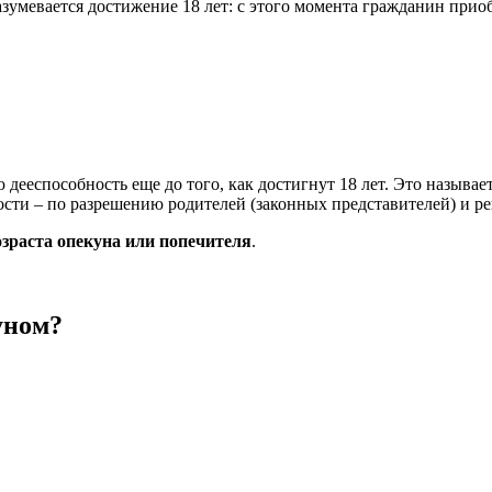
азумевается достижение 18 лет: с этого момента гражданин пр
ееспособность еще до того, как достигнут 18 лет. Это называе
ности – по разрешению родителей (законных представителей) и р
зраста опекуна или попечителя
.
уном?