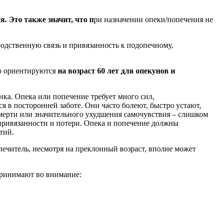
. Это также значит, что п
ри назначении опеки/попечения не
 родственную связь и привязанность к подопечному,
но ориентируются
на возраст 60 лет для опекунов и
нка. Опека или попечение требует много сил,
я в посторонней заботе. Они часто болеют, быстро устают,
мерти или значительного ухудшения самочувствия – слишком
у привязанности и потери. Опека и попечение должны
тий.
печитель, несмотря на преклонный возраст, вполне может
принимают во внимание: