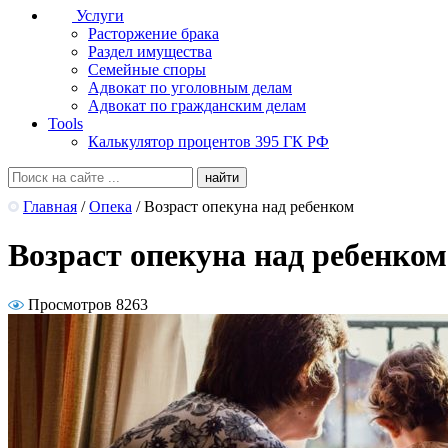
Услуги
Расторжение брака
Раздел имущества
Семейные споры
Адвокат по уголовным делам
Адвокат по гражданским делам
Tools
Калькулятор процентов 395 ГК РФ
Главная
/
Опека
/
Возраст опекуна над ребенком
Возраст опекуна над ребенком
Просмотров 8263