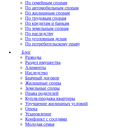
По семейным спорам
По автомобильным спорам
По жилищным спорам
По трудовым спорам
По кредитам и банкам
По земельным спорам
По наследству
По уголовным делам
По потребительскому праву
Блог
Разводы
Раздел имущества
Алименты
Наследство
Брачный договор
Жилищные споры
Земельные споры
Права родителей
Купля-продажа квартиры
Улучшение жилищных условий
Опека
Усыновление
Конфликт с соседями
Молодая семья