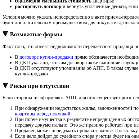
соразмерно уменьшить стоимость
квартиры;
расторгнуть договор
и вернуть уплаченные деньги, если
Условия можно указать непосредственно в акте приема-передачи
будет дополнительным преимуществом для покупателя, поскол
🔻 Возможные формы
Факт того, что объект недвижимости передается от продавца п
В
договоре купли-продажи
прямо обозначается необходим
В ДКП указано, что сам договор также выполняет функ
В ДКП отсутствуют упоминания об АПП. В таком случае с
купли-продажи.
🔻 Риски при отсутствии
Если стороны не оформляют АПП, для них существует риск не
При обнаружении недостатков жилья, задолженностей по 
квартиры перед покупкой
При порче имущества в результате непредвиденных обстоя
передачу документально. Это же правило работает при н
Продавец может передумать продавать жилье. Поскольку 
Если дело дойдет до судебного спора у истца будет на од