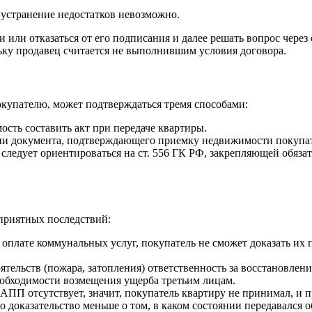
 устранение недостатков невозможно.
 или отказаться от его подписания и далее решать вопрос через 
ьку продавец считается не выполнившим условия договора.
окупателю, может подтверждаться тремя способами:
ость составить акт при передаче квартиры.
ции документа, подтверждающего приемку недвижимости покупа
ледует ориентироваться на ст. 556 ГК РФ, закрепляющей обязат
приятных последствий:
оплате коммунальных услуг, покупатель не сможет доказать их 
тельств (пожара, затопления) ответственность за восстановлени
еобходимости возмещения ущерба третьим лицам.
АПП отсутствует, значит, покупатель квартиру не принимал, и п
но доказательство меньше о том, в каком состоянии передавался о