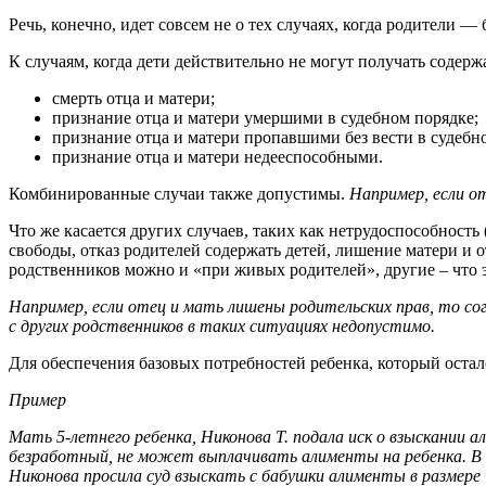
Речь, конечно, идет совсем не о тех случаях, когда родители —
К случаям, когда дети действительно не могут получать содерж
смерть отца и матери;
признание отца и матери умершими в судебном порядке;
признание отца и матери пропавшими без вести в судебн
признание отца и матери недееспособными.
Комбинированные случаи также допустимы.
Например, если от
Что же касается других случаев, таких как нетрудоспособност
свободы, отказ родителей содержать детей, лишение матери и 
родственников можно и «при живых родителей», другие – что 
Например, если отец и мать лишены родительских прав, то со
с других родственников в таких ситуациях недопустимо.
Для обеспечения базовых потребностей ребенка, который остал
Пример
Мать 5-летнего ребенка, Никонова Т. подала иск о взыскании 
безработный, не может выплачивать алименты на ребенка. В т
Никонова просила суд взыскать с бабушки алименты в размере 