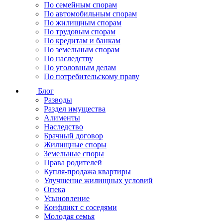
По семейным спорам
По автомобильным спорам
По жилищным спорам
По трудовым спорам
По кредитам и банкам
По земельным спорам
По наследству
По уголовным делам
По потребительскому праву
Блог
Разводы
Раздел имущества
Алименты
Наследство
Брачный договор
Жилищные споры
Земельные споры
Права родителей
Купля-продажа квартиры
Улучшение жилищных условий
Опека
Усыновление
Конфликт с соседями
Молодая семья