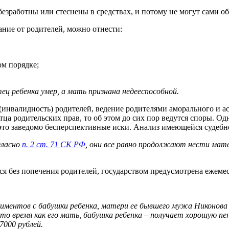
 безработны или стеснены в средствах, и потому не могут сами о
ание от родителей, можно отнести:
ом порядке;
ец ребенка умер, а мать признана недееспособной.
ь (инвалидность) родителей, ведение родителями аморального и 
отца родительских прав, то об этом до сих пор ведутся споры. 
это заведомо бесперспективные иски. Анализ имеющейся судебно
гласно
п. 2 ст. 71 СК РФ
, они все равно продолжают нести мат
ся без попечения родителей, государством предусмотрена ежеме
алиментов с бабушки ребенка, матери ее бывшего мужа Никонова
о время как его мать, бабушка ребенка – получает хорошую пен
7000 рублей.