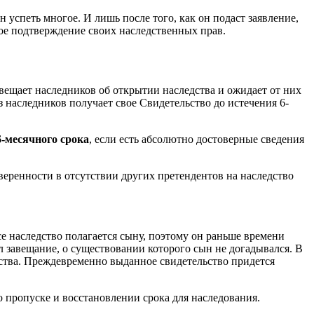
 успеть многое. И лишь после того, как он подаст заявление,
ое подтверждение своих наследственных прав.
овещает наследников об открытии наследства и ожидает от них
з наследников получает свое Свидетельство до истечения 6-
6-месячного срока
, если есть абсолютно достоверные сведения
уверенности в отсутствии других претендентов на наследство
се наследство полагается сыну, поэтому он раньше времени
л завещание, о существовании которого сын не догадывался. В
ества. Преждевременно выданное свидетельство придется
о пропуске и восстановлении срока для наследования.