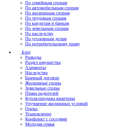
По семейным спорам
По автомобильным спорам
По жилищным спорам
По трудовым спорам
По кредитам и банкам
По земельным спорам
По наследству
По уголовным делам
По потребительскому праву
Блог
Разводы
Раздел имущества
Алименты
Наследство
Брачный договор
Жилищные споры
Земельные споры
Права родителей
Купля-продажа квартиры
Улучшение жилищных условий
Опека
Усыновление
Конфликт с соседями
Молодая семья