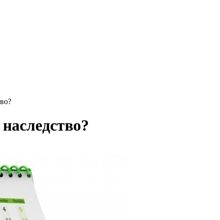
тво?
 наследство?