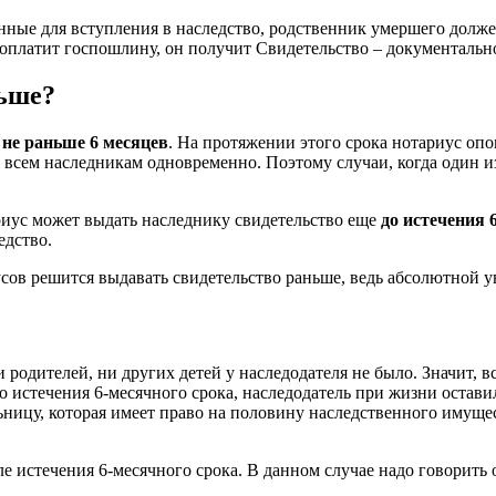
нные для вступления в наследство, родственник умершего должен
оплатит госпошлину, он получит Свидетельство – документальн
ньше?
 не раньше 6 месяцев
. На протяжении этого срока нотариус оп
я всем наследникам одновременно. Поэтому случаи, когда один и
ариус может выдать наследнику свидетельство еще
до истечения 
едство.
иусов решится выдавать свидетельство раньше, ведь абсолютной 
родителей, ни других детей у наследодателя не было. Значит, в
 истечения 6-месячного срока, наследодатель при жизни остави
льницу, которая имеет право на половину наследственного имущ
е истечения 6-месячного срока. В данном случае надо говорить 