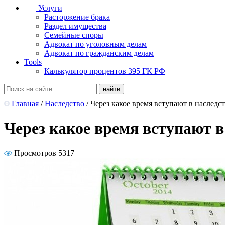
Услуги
Расторжение брака
Раздел имущества
Семейные споры
Адвокат по уголовным делам
Адвокат по гражданским делам
Tools
Калькулятор процентов 395 ГК РФ
Главная
/
Наследство
/
Через какое время вступают в наследс
Через какое время вступают в
Просмотров 5317