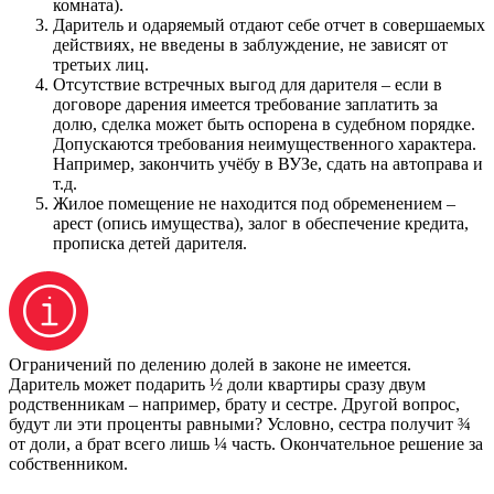
комната).
Даритель и одаряемый отдают себе отчет в совершаемых
действиях, не введены в заблуждение, не зависят от
третьих лиц.
Отсутствие встречных выгод для дарителя – если в
договоре дарения имеется требование заплатить за
долю, сделка может быть оспорена в судебном порядке.
Допускаются требования неимущественного характера.
Например, закончить учёбу в ВУЗе, сдать на автоправа и
т.д.
Жилое помещение не находится под обременением –
арест (опись имущества), залог в обеспечение кредита,
прописка детей дарителя.
Ограничений по делению долей в законе не имеется.
Даритель может подарить ½ доли квартиры сразу двум
родственникам – например, брату и сестре. Другой вопрос,
будут ли эти проценты равными? Условно, сестра получит ¾
от доли, а брат всего лишь ¼ часть. Окончательное решение за
собственником.