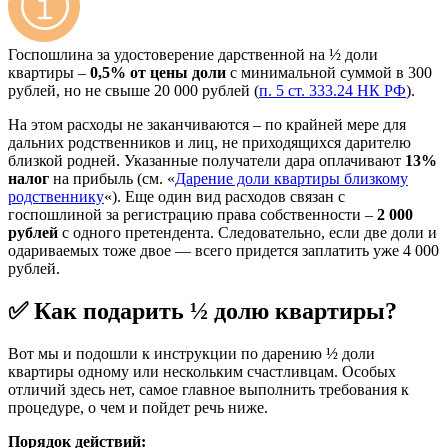
Госпошлина за удостоверение дарственной на ½ доли
квартиры –
0,5% от цены доли
с минимальной суммой в 300
рублей, но не свыше 20 000 рублей (
п. 5 ст. 333.24 НК РФ
).
На этом расходы не заканчиваются – по крайней мере для
дальних родственников и лиц, не приходящихся дарителю
близкой родней. Указанные получатели дара оплачивают
13%
налог
на прибыль (см. «
Дарение доли квартиры близкому
родственнику
«). Еще один вид расходов связан с
госпошлиной за регистрацию права собственности –
2 000
рублей
с одного претендента. Следовательно, если две доли и
одариваемых тоже двое — всего придется заплатить уже 4 000
рублей.
✅ Как подарить ½ долю квартиры?
Вот мы и подошли к инструкции по дарению ½ доли
квартиры одному или нескольким счастливцам. Особых
отличий здесь нет, самое главное выполнить требования к
процедуре, о чем и пойдет речь ниже.
Порядок действий: