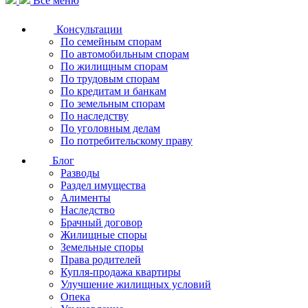
Все меню
Консультации
По семейным спорам
По автомобильным спорам
По жилищным спорам
По трудовым спорам
По кредитам и банкам
По земельным спорам
По наследству
По уголовным делам
По потребительскому праву
Блог
Разводы
Раздел имущества
Алименты
Наследство
Брачный договор
Жилищные споры
Земельные споры
Права родителей
Купля-продажа квартиры
Улучшение жилищных условий
Опека