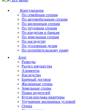
Все меню
Консультации
По семейным спорам
По автомобильным спорам
По жилищным спорам
По трудовым спорам
По кредитам и банкам
По земельным спорам
По наследству
По уголовным делам
По потребительскому праву
Блог
Разводы
Раздел имущества
Алименты
Наследство
Брачный договор
Жилищные споры
Земельные споры
Права родителей
Купля-продажа квартиры
Улучшение жилищных условий
Опека