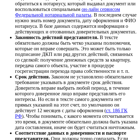
обратиться к нотариусу, который выдавал документ или
воспользоваться специальным
он-лайн сервисом
Федеральной нотариальной палаты
. В последнем случае
нужно знать номер документа, дату оформления и ФИО
нотариуса. В базе данных содержится информация о
действующих и отозванных доверительных документах.
Законность действий представителя.
В тексте
обязательно должны быть четко указаны полномочия,
которые он вправе совершать. Это может быть только
подписание ДКП или ряд других действий, связанных
со сделкой: получение денежных средств за квартиру,
передача самого объекта, участие в процедуре
госрегистрации перехода права собственности и т. п.
Срок действия.
Законом не установлено обязательное
требование указывать в документе срок действия.
Доверитель вправе выбрать любой период, в течение
которого доверенное лицо вправе представлять его
интересы. Но если в тексте самого документа нет
прямых указаний на этот счет, по умолчанию он
действует 12 месяцев с даты оформления (
ст. 186 ГК
РФ
). Чтобы понимать, с какого момента отсчитывается
это время, в документе обязательно должна быть указана
дата составления, иначе он будет считаться ничтожным.
Соответствие данных в доверенности и паспорте
представителя.
Они должны точно совпадать. Если